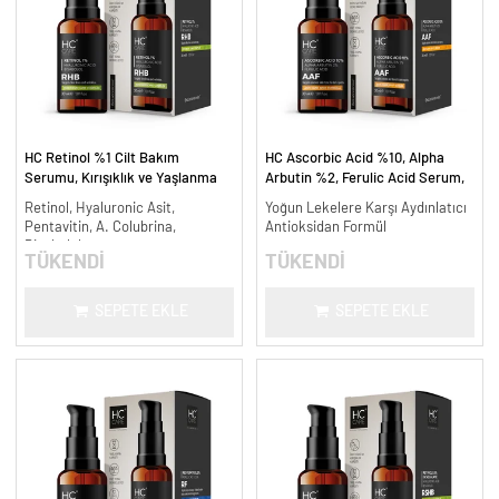
HC Retinol %1 Cilt Bakım
HC Ascorbic Acid %10, Alpha
Serumu, Kırışıklık ve Yaşlanma
Arbutin %2, Ferulic Acid Serum,
Karşıtı - 30 ml.
Koyu ve Yoğun Leke Karşıtı - 30
Retinol, Hyaluronic Asit,
Yoğun Lekelere Karşı Aydınlatıcı
ml.
Pentavitin, A. Colubrina,
Antioksidan Formül
Bisabolol
TÜKENDİ
TÜKENDİ
SEPETE EKLE
SEPETE EKLE