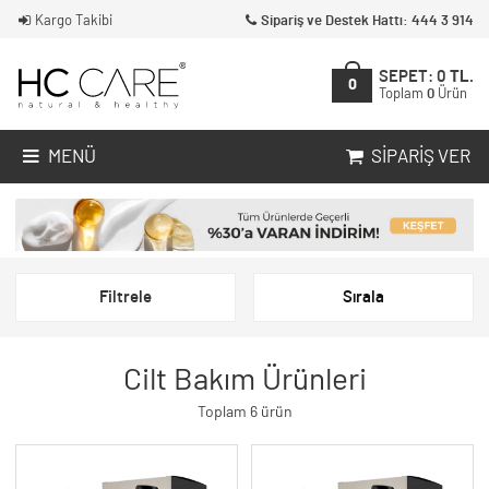
Kargo Takibi
Sipariş ve Destek Hattı: 444 3 914
SEPET:
0
TL.
0
Toplam
0
Ürün
MENÜ
SIPARIŞ VER
Filtrele
Sırala
Cilt Bakım Ürünleri
Toplam 6 ürün