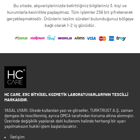
Bu sitede, alışverişlerinizde belirttiğiniz bilgileriniz 3. kişi ve
kurumlarla kesinlikle paylaşılmaz. Tüm işlemler 256 bit şifrelenerek
gerçekleşmektedir. Ürünlerin teslim süreleri bulunduğunuz bölgeye
bağlı olarak 1-2 iş günüdür.
HC CARE, ERC BITKISEL KOZMETIK LABORATUVARLARI'NIN TESCILLI
MARKASIDIR.
YASAL UYARI: Sitede kullanılan yazı ve görseller, TURKTRUST A.Ş. zaman
damgası ile tescillenmiş, ayrıca DMCA tarafından koruma altına alınmıştır.
Üzerinde değişiklik yapılarak dahi kullanımı halinde herhangi bir uyarı
yapılmaksızın hukiki işlem başlatılacaktır.
İletişim