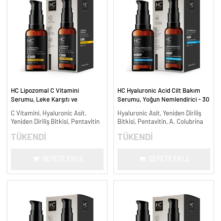
HC Lipozomal C Vitamini
HC Hyaluronic Acid Cilt Bakım
Serumu, Leke Karşıtı ve
Serumu, Yoğun Nemlendirici - 30
Aydınlatıcı - 30 ml.
ml.
C Vitamini, Hyaluronic Asit,
Hyaluronic Asit, Yeniden Diriliş
Yeniden Diriliş Bitkisi, Pentavitin
Bitkisi, Pentavitin, A. Colubrina
TÜKENDİ
TÜKENDİ
SEPETE EKLE
SEPETE EKLE