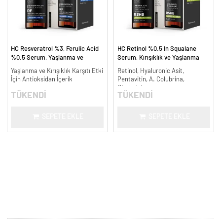
HC Resveratrol %3, Ferulic Acid
HC Retinol %0.5 In Squalane
%0.5 Serum, Yaşlanma ve
Serum, Kırışıklık ve Yaşlanma
Kırışıklık Karşıtı - 30 ml.
Karşıtı - 30 ml.
Yaşlanma ve Kırışıklık Karşıtı Etki
Retinol, Hyaluronic Asit,
İçin Antioksidan İçerik
Pentavitin, A. Colubrina,
Bisabolol
TÜKENDİ
TÜKENDİ
SEPETE EKLE
SEPETE EKLE