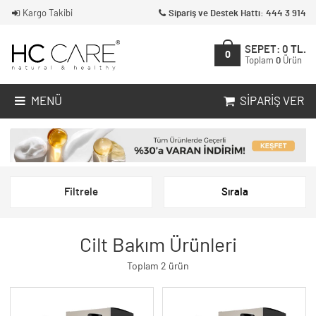
Kargo Takibi
Sipariş ve Destek Hattı: 444 3 914
SEPET:
0
TL.
0
Toplam
0
Ürün
MENÜ
SIPARIŞ VER
Filtrele
Sırala
Cilt Bakım Ürünleri
Toplam 2 ürün