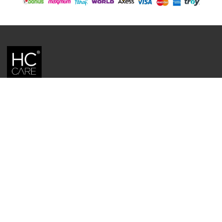
HC CARE, ERC BITKISEL KOZMETIK LABORATUVARLARI'NIN TESCILLI
MARKASIDIR.
YASAL UYARI: Sitede kullanılan yazı ve görseller, TURKTRUST A.Ş. zaman
damgası ile tescillenmiş, ayrıca DMCA tarafından koruma altına alınmıştır.
Üzerinde değişiklik yapılarak dahi kullanımı halinde herhangi bir uyarı
yapılmaksızın hukiki işlem başlatılacaktır.
İletişim
Gizlilik ve Güvenlik Politikası
Mesafeli Satış Sözleşmesi
İade ve Değişim Şartları
Teslimat Koşulları