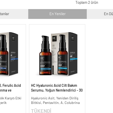
Toplam 2 ürün
tanlar
En Yeniler
En Dü
, Ferulic Acid
HC Hyaluronic Acid Cilt Bakım
anma ve
Serumu, Yoğun Nemlendirici - 30
30 ml.
ml.
lık Karşıtı Etki
Hyaluronic Asit, Yeniden Diriliş
çerik
Bitkisi, Pentavitin, A. Colubrina
TÜKENDİ