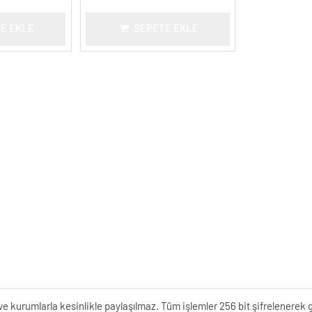
E EKLE
SEPETE EKLE
kişi ve kurumlarla kesinlikle paylaşılmaz. Tüm işlemler 256 bit şifrelene