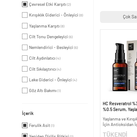
Çevresel Etki Karşıtı
(2)
Kırışıklık Giderici - Önleyici
(8)
Çok Sa
Yaşlanma Karşıtı
(8)
Cilt Tonu Dengeleyici
(6)
Nemlendirici - Besleyici
(6)
Cilt Aydınlatıcı
(4)
Cilt Sıkılaştırıcı
(4)
Leke Giderici - Önleyici
(4)
Göz Altı Bakımı
(1)
HC Resveratrol %3
%0.5 Serum, Yaşl
İçerik
Kırışıklık Karşıtı - 
Yaşlanma ve Kırışık
İçin Antioksidan İ
Ferulik Asit
(1)
TÜKENDİ
Yeniden Diriliş Bitkisi
(1)