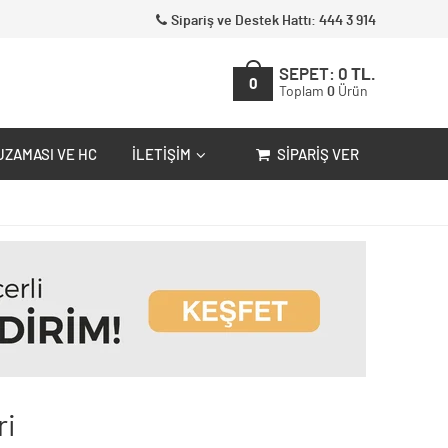
Sipariş ve Destek Hattı: 444 3 914
SEPET:
0
TL.
0
Toplam
0
Ürün
UZAMASI VE HC
İLETIŞIM
SIPARIŞ VER
ri