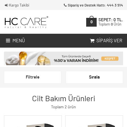
Kargo Takibi
Sipariş ve Destek Hattı: 444 3 914
SEPET:
0
TL.
0
Toplam
0
Ürün
MENÜ
SIPARIŞ VER
Filtrele
Sırala
Cilt Bakım Ürünleri
Toplam 2 ürün