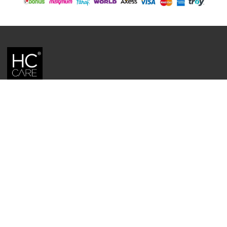
HC CARE, ERC BITKISEL KOZMETIK LABORATUVARLARI'NIN TESCILLI
MARKASIDIR.
YASAL UYARI: Sitede kullanılan yazı ve görseller, TURKTRUST A.Ş. zaman
damgası ile tescillenmiş, ayrıca DMCA tarafından koruma altına alınmıştır.
Üzerinde değişiklik yapılarak dahi kullanımı halinde herhangi bir uyarı
yapılmaksızın hukiki işlem başlatılacaktır.
İletişim
Gizlilik ve Güvenlik Politikası
Mesafeli Satış Sözleşmesi
İade ve Değişim Şartları
Teslimat Koşulları