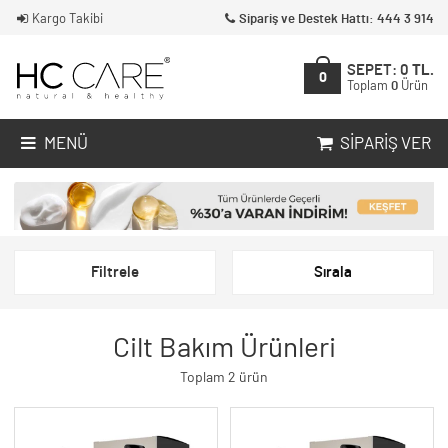
Kargo Takibi
Sipariş ve Destek Hattı: 444 3 914
SEPET:
0
TL.
0
Toplam
0
Ürün
MENÜ
SIPARIŞ VER
Filtrele
Sırala
Cilt Bakım Ürünleri
Toplam 2 ürün