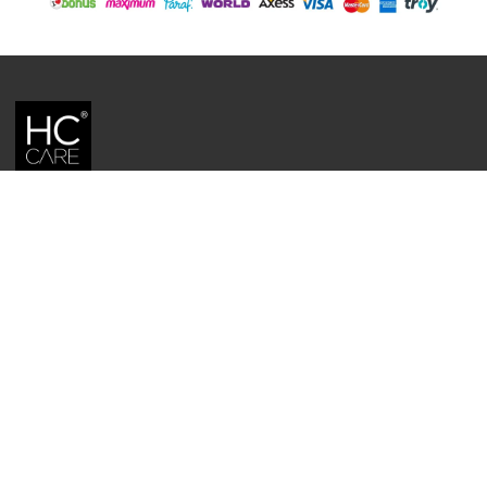
HC CARE, ERC BITKISEL KOZMETIK LABORATUVARLARI'NIN TESCILLI
MARKASIDIR.
YASAL UYARI: Sitede kullanılan yazı ve görseller, TURKTRUST A.Ş. zaman
damgası ile tescillenmiş, ayrıca DMCA tarafından koruma altına alınmıştır.
Üzerinde değişiklik yapılarak dahi kullanımı halinde herhangi bir uyarı
yapılmaksızın hukiki işlem başlatılacaktır.
İletişim
Gizlilik ve Güvenlik Politikası
Mesafeli Satış Sözleşmesi
İade ve Değişim Şartları
Teslimat Koşulları