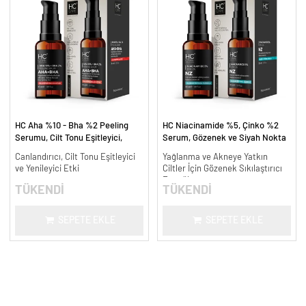
HC Aha %10 - Bha %2 Peeling
HC Niacinamide %5, Çinko %2
Serumu, Cilt Tonu Eşitleyici,
Serum, Gözenek ve Siyah Nokta
Canlandırıcı - 30 ml.
Oluşumunu Gidermeye Yardımcı -
Canlandırıcı, Cilt Tonu Eşitleyici
Yağlanma ve Akneye Yatkın
30 ml.
ve Yenileyici Etki
Ciltler İçin Gözenek Sıkılaştırıcı
Formül
TÜKENDİ
TÜKENDİ
SEPETE EKLE
SEPETE EKLE