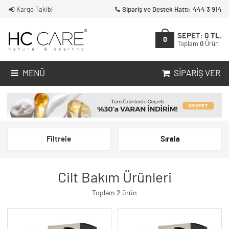
Kargo Takibi
Sipariş ve Destek Hattı: 444 3 914
SEPET:
0
TL.
0
Toplam
0
Ürün
MENÜ
SIPARIŞ VER
Filtrele
Sırala
Cilt Bakım Ürünleri
Toplam 2 ürün