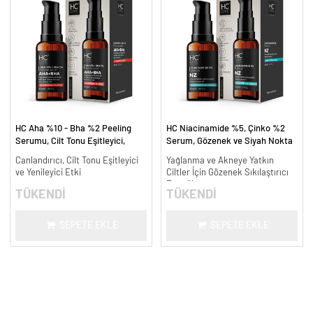
HC Aha %10 - Bha %2 Peeling
HC Niacinamide %5, Çinko %2
Serumu, Cilt Tonu Eşitleyici,
Serum, Gözenek ve Siyah Nokta
Canlandırıcı - 30 ml.
Oluşumunu Gidermeye Yardımcı -
Canlandırıcı, Cilt Tonu Eşitleyici
Yağlanma ve Akneye Yatkın
30 ml.
ve Yenileyici Etki
Ciltler İçin Gözenek Sıkılaştırıcı
Formül
TÜKENDİ
TÜKENDİ
SEPETE EKLE
SEPETE EKLE