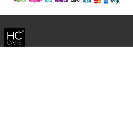
HC CARE, ERC BITKISEL KOZMETIK LABORATUVARLARI'NIN TESCILLI
MARKASIDIR.
YASAL UYARI: Sitede kullanılan yazı ve görseller, TURKTRUST A.Ş. zaman
damgası ile tescillenmiş, ayrıca DMCA tarafından koruma altına alınmıştır.
Üzerinde değişiklik yapılarak dahi kullanımı halinde herhangi bir uyarı
yapılmaksızın hukiki işlem başlatılacaktır.
İletişim
Gizlilik ve Güvenlik Politikası
Mesafeli Satış Sözleşmesi
İade ve Değişim Şartları
Teslimat Koşulları