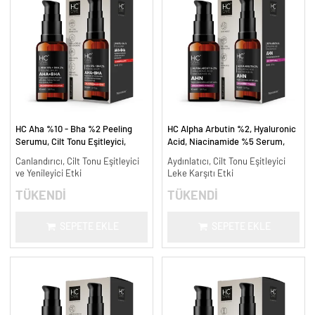
HC Aha %10 - Bha %2 Peeling
HC Alpha Arbutin %2, Hyaluronic
Serumu, Cilt Tonu Eşitleyici,
Acid, Niacinamide %5 Serum,
Canlandırıcı - 30 ml.
Leke Karşıtı ve Aydınlatıcı - 30
Canlandırıcı, Cilt Tonu Eşitleyici
Aydınlatıcı, Cilt Tonu Eşitleyici
ml.
ve Yenileyici Etki
Leke Karşıtı Etki
TÜKENDİ
TÜKENDİ
SEPETE EKLE
SEPETE EKLE