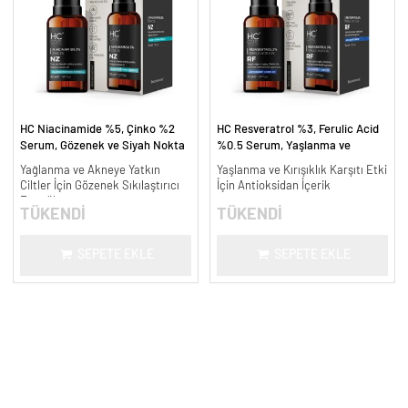
HC Niacinamide %5, Çinko %2
HC Resveratrol %3, Ferulic Acid
Serum, Gözenek ve Siyah Nokta
%0.5 Serum, Yaşlanma ve
Oluşumunu Gidermeye Yardımcı -
Kırışıklık Karşıtı - 30 ml.
Yağlanma ve Akneye Yatkın
Yaşlanma ve Kırışıklık Karşıtı Etki
30 ml.
Ciltler İçin Gözenek Sıkılaştırıcı
İçin Antioksidan İçerik
Formül
TÜKENDİ
TÜKENDİ
SEPETE EKLE
SEPETE EKLE