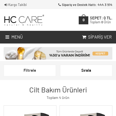
Kargo Takibi
Sipariş ve Destek Hattı: 444 3 914
SEPET:
0
TL.
0
Toplam
0
Ürün
MENÜ
SIPARIŞ VER
Filtrele
Sırala
Cilt Bakım Ürünleri
Toplam 4 ürün