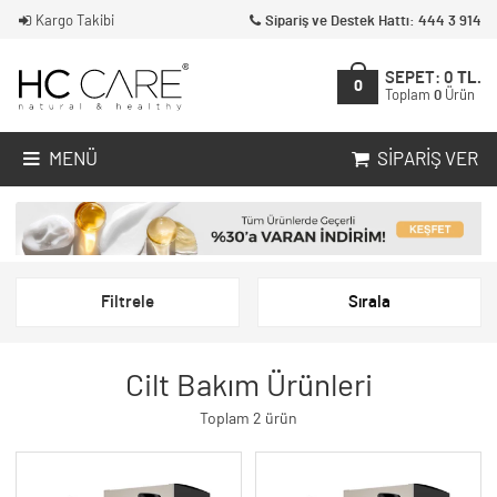
Kargo Takibi
Sipariş ve Destek Hattı: 444 3 914
SEPET:
0
TL.
0
Toplam
0
Ürün
MENÜ
SIPARIŞ VER
Filtrele
Sırala
Cilt Bakım Ürünleri
Toplam 2 ürün