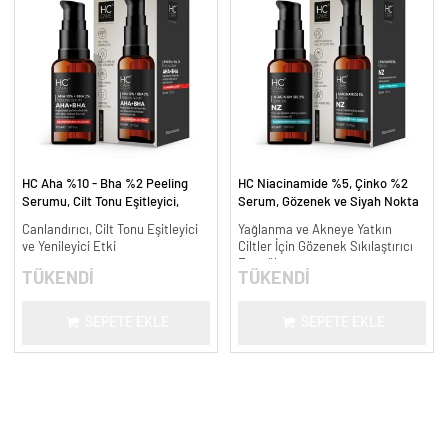
HC Aha %10 - Bha %2 Peeling
HC Niacinamide %5, Çinko %2
Serumu, Cilt Tonu Eşitleyici,
Serum, Gözenek ve Siyah Nokta
Canlandırıcı - 30 ml.
Oluşumunu Gidermeye Yardımcı -
Canlandırıcı, Cilt Tonu Eşitleyici
Yağlanma ve Akneye Yatkın
30 ml.
ve Yenileyici Etki
Ciltler İçin Gözenek Sıkılaştırıcı
Formül
TÜKENDİ
TÜKENDİ
SEPETE EKLE
SEPETE EKLE