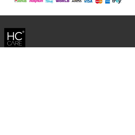
HC CARE, ERC BITKISEL KOZMETIK LABORATUVARLARI'NIN TESCILLI
MARKASIDIR.
YASAL UYARI: Sitede kullanılan yazı ve görseller, TURKTRUST A.Ş. zaman
damgası ile tescillenmiş, ayrıca DMCA tarafından koruma altına alınmıştır.
Üzerinde değişiklik yapılarak dahi kullanımı halinde herhangi bir uyarı
yapılmaksızın hukiki işlem başlatılacaktır.
İletişim
Gizlilik ve Güvenlik Politikası
Mesafeli Satış Sözleşmesi
İade ve Değişim Şartları
Teslimat Koşulları