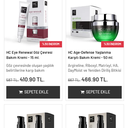
%30 İNDİRİM
%30 İNDİRİM
HC Eye Renewal Göz Çevresi
HC Age-Defense Yaşlanma
Bakım Kremi - 15 ml.
Karşıtı Bakım Kremi - 50 ml.
Göz çevresinde oluşan yaşlılık
Argireline, Riboxyl, Matrixyl, HA,
belirtilerine karşı bakım
DayMoist ve Yeniden Diriliş Bitkisi
410.90 TL.
466.90 TL.
587 TL.
667 TL.
SEPETE EKLE
SEPETE EKLE