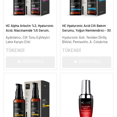
HC Alpha Arbutin %2, Hyaluronic
HC Hyaluronic Acid Cilt Bakım
Acid, Niacinamide %5 Serum,
Serumu, Yoğun Nemlendirici - 30
Leke Karşıtı ve Aydınlatıcı - 30
ml.
Aydınlatıcı, Cilt Tonu Eşitleyici
Hyaluronic Asit, Yeniden Diriliş
ml.
Leke Karşıtı Etki
Bitkisi, Pentavitin, A. Colubrina
TÜKENDİ
TÜKENDİ
SEPETE EKLE
SEPETE EKLE