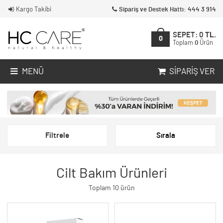
Kargo Takibi
Sipariş ve Destek Hattı: 444 3 914
SEPET:
0
TL.
0
Toplam
0
Ürün
MENÜ
SIPARIŞ VER
Filtrele
Sırala
Cilt Bakım Ürünleri
Toplam 10 ürün