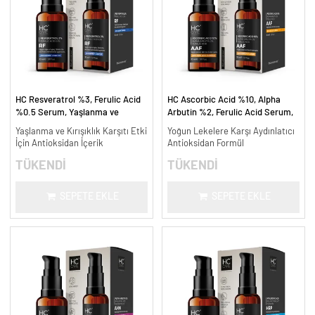
HC Resveratrol %3, Ferulic Acid
HC Ascorbic Acid %10, Alpha
%0.5 Serum, Yaşlanma ve
Arbutin %2, Ferulic Acid Serum,
Kırışıklık Karşıtı - 30 ml.
Koyu ve Yoğun Leke Karşıtı - 30
Yaşlanma ve Kırışıklık Karşıtı Etki
Yoğun Lekelere Karşı Aydınlatıcı
ml.
İçin Antioksidan İçerik
Antioksidan Formül
TÜKENDİ
TÜKENDİ
SEPETE EKLE
SEPETE EKLE