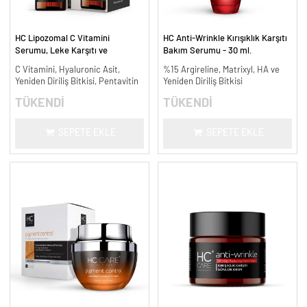
HC Lipozomal C Vitamini
HC Anti-Wrinkle Kırışıklık Karşıtı
Serumu, Leke Karşıtı ve
Bakım Serumu - 30 ml.
Aydınlatıcı - 30 ml.
C Vitamini, Hyaluronic Asit,
%15 Argireline, Matrixyl, HA ve
Yeniden Diriliş Bitkisi, Pentavitin
Yeniden Diriliş Bitkisi
TÜKENDİ
TÜKENDİ
SEPETE EKLE
SEPETE EKLE