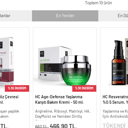
Toplam 10 ürün
tanlar
En Yeniler
En Dü
%30 İNDİRİM
%30 İNDİRİM
öz Çevresi
HC Age-Defense Yaşlanma
HC Resveratrol
l.
Karşıtı Bakım Kremi - 50 ml.
%0.5 Serum, Y
Kırışıklık Karşıt
şan yaşlılık
Argireline, Riboxyl, Matrixyl, HA,
Yaşlanma ve Kır
 bakım
DayMoist ve Yeniden Diriliş
İçin Antioksid
Bitkisi
TÜKENDİ
 TL.
466.90 TL.
667 TL.