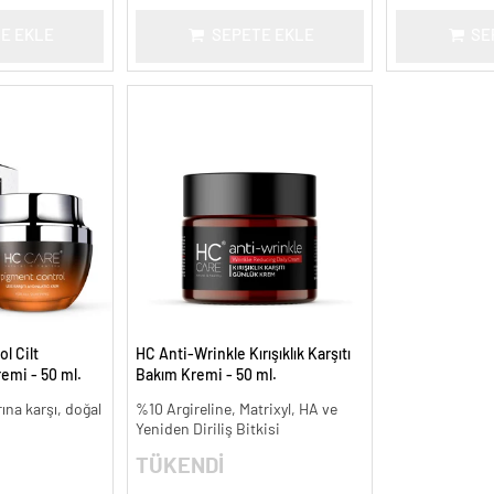
E EKLE
SEPETE EKLE
SE
l Cilt
HC Anti-Wrinkle Kırışıklık Karşıtı
remi - 50 ml.
Bakım Kremi - 50 ml.
arına karşı, doğal
%10 Argireline, Matrixyl, HA ve
Yeniden Diriliş Bitkisi
TÜKENDİ