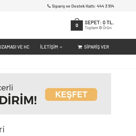
Sipariş ve Destek Hattı: 444 3 914
SEPET:
0
TL.
0
Toplam
0
Ürün
UZAMASI VE HC
İLETIŞIM
SIPARIŞ VER
ri