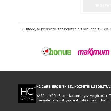
SEPET
Bu sitede, alışverişlerinizde belirttiğiniz bilgileriniz 3. 
HC CARE, ERC BITKISEL KOZMETIK LABORATUVA
YASAL UYARI: Sitede kullanılan yazı ve görseller,
Üzerinde değişiklik yapılarak dahi kullanımı halind