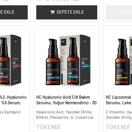
E EKLE
SEPETE EKLE
SE
%2, Hyaluronic
HC Hyaluronic Acid Cilt Bakım
HC Lipozomal 
e %5 Serum,
Serumu, Yoğun Nemlendirici - 30
Serumu, Leke K
ınlatıcı - 30 ml.
ml.
Aydınlatıcı - 30
nu Eşitleyici
Hyaluronic Asit, Yeniden Diriliş
C Vitamini, Hy
Bitkisi, Pentavitin, A. Colubrina
Yeniden Diriliş
TÜKENDİ
TÜKENDİ