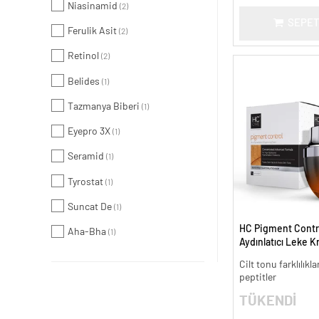
Niasinamid
(2)
SEPET
Ferulik Asit
(2)
Retinol
(2)
Belides
(1)
Tazmanya Biberi
(1)
Eyepro 3X
(1)
Seramid
(1)
Tyrostat
(1)
Suncat De
(1)
HC Pigment Contro
Aha-Bha
(1)
Aydınlatıcı Leke K
Cilt tonu farklılıkl
peptitler
TÜKENDİ