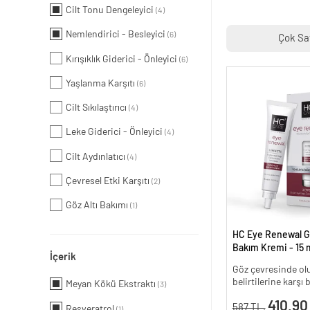
Cilt Tonu Dengeleyici
(4)
Nemlendirici - Besleyici
(6)
Çok Sa
Kırışıklık Giderici - Önleyici
(6)
Yaşlanma Karşıtı
(6)
Cilt Sıkılaştırıcı
(4)
Leke Giderici - Önleyici
(4)
Cilt Aydınlatıcı
(4)
Çevresel Etki Karşıtı
(2)
Göz Altı Bakımı
(1)
HC Eye Renewal G
Bakım Kremi - 15 m
İçerik
Göz çevresinde olu
belirtilerine karşı
Meyan Kökü Ekstraktı
(3)
410.90
587 TL.
Resveratrol
(1)