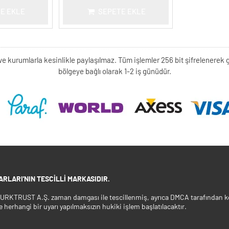
E EKLE
SEPETE EKLE
kişi ve kurumlarla kesinlikle paylaşılmaz. Tüm işlemler 256 bit şifrelene
bölgeye bağlı olarak 1-2 iş günüdür.
RLARI'NIN TESCILLI MARKASIDIR.
 TURKTRUST A.Ş. zaman damgası ile tescillenmiş, ayrıca DMCA tarafından ko
e herhangi bir uyarı yapılmaksızın hukiki işlem başlatılacaktır.