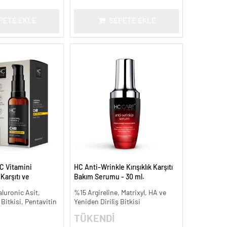
PETE EKLE
SEPETE EKLE
C Vitamini
HC Anti-Wrinkle Kırışıklık Karşıtı
arşıtı ve
Bakım Serumu - 30 ml.
 ml.
aluronic Asit,
%15 Argireline, Matrixyl, HA ve
 Bitkisi, Pentavitin
Yeniden Diriliş Bitkisi
TÜKENDİ