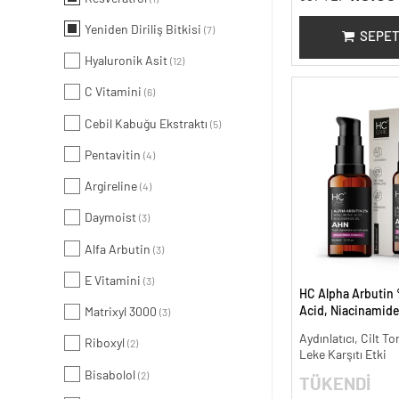
Yeniden Diriliş Bitkisi
(7)
SEPET
Hyaluronik Asit
(12)
C Vitamini
(6)
Cebil Kabuğu Ekstraktı
(5)
Pentavitin
(4)
Argireline
(4)
Daymoist
(3)
Alfa Arbutin
(3)
E Vitamini
(3)
HC Alpha Arbutin 
Acid, Niacinamid
Matrixyl 3000
(3)
Leke Karşıtı ve Ayd
Aydınlatıcı, Cilt To
Riboxyl
(2)
Leke Karşıtı Etki
Bisabolol
(2)
TÜKENDİ