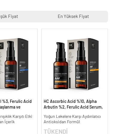
şük Fiyat
En Yüksek Fiyat
 %3, Ferulic Acid
HC Ascorbic Acid %10, Alpha
aşlanma ve
Arbutin %2, Ferulic Acid Serum,
ı - 30 ml.
Koyu ve Yoğun Leke Karşıtı - 30
ışıklık Karşıtı Etki
Yoğun Lekelere Karşı Aydınlatıcı
ml.
an İçerik
Antioksidan Formül
TÜKENDİ