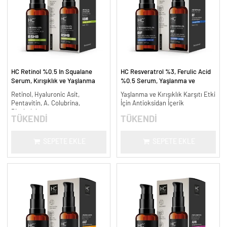
HC Retinol %0.5 In Squalane
HC Resveratrol %3, Ferulic Acid
Serum, Kırışıklık ve Yaşlanma
%0.5 Serum, Yaşlanma ve
Karşıtı - 30 ml.
Kırışıklık Karşıtı - 30 ml.
Retinol, Hyaluronic Asit,
Yaşlanma ve Kırışıklık Karşıtı Etki
Pentavitin, A. Colubrina,
İçin Antioksidan İçerik
Bisabolol
TÜKENDİ
TÜKENDİ
SEPETE EKLE
SEPETE EKLE