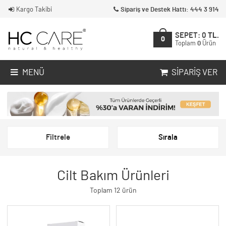
Kargo Takibi
Sipariş ve Destek Hattı: 444 3 914
SEPET:
0
TL.
0
Toplam
0
Ürün
MENÜ
SIPARIŞ VER
Filtrele
Sırala
Cilt Bakım Ürünleri
Toplam 12 ürün