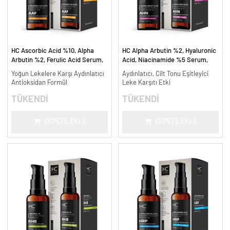
HC Ascorbic Acid %10, Alpha
HC Alpha Arbutin %2, Hyaluronic
Arbutin %2, Ferulic Acid Serum,
Acid, Niacinamide %5 Serum,
Koyu ve Yoğun Leke Karşıtı - 30
Leke Karşıtı ve Aydınlatıcı - 30
Yoğun Lekelere Karşı Aydınlatıcı
Aydınlatıcı, Cilt Tonu Eşitleyici
ml.
ml.
Antioksidan Formül
Leke Karşıtı Etki
TÜKENDİ
TÜKENDİ
SEPETE EKLE
SEPETE EKLE