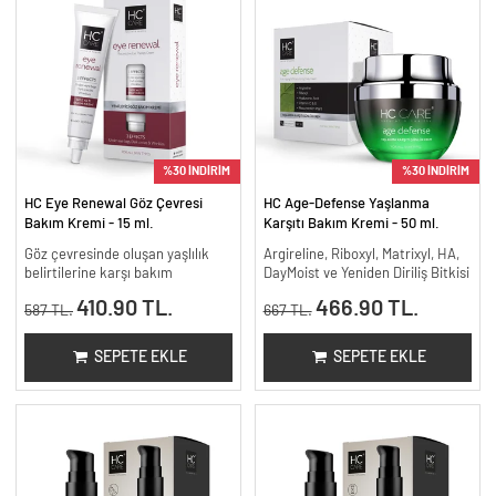
%30 İNDİRİM
%30 İNDİRİM
HC Eye Renewal Göz Çevresi
HC Age-Defense Yaşlanma
Bakım Kremi - 15 ml.
Karşıtı Bakım Kremi - 50 ml.
Göz çevresinde oluşan yaşlılık
Argireline, Riboxyl, Matrixyl, HA,
belirtilerine karşı bakım
DayMoist ve Yeniden Diriliş Bitkisi
410.90 TL.
466.90 TL.
587 TL.
667 TL.
SEPETE EKLE
SEPETE EKLE