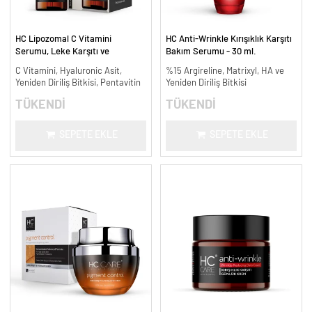
HC Lipozomal C Vitamini
HC Anti-Wrinkle Kırışıklık Karşıtı
Serumu, Leke Karşıtı ve
Bakım Serumu - 30 ml.
Aydınlatıcı - 30 ml.
C Vitamini, Hyaluronic Asit,
%15 Argireline, Matrixyl, HA ve
Yeniden Diriliş Bitkisi, Pentavitin
Yeniden Diriliş Bitkisi
TÜKENDİ
TÜKENDİ
SEPETE EKLE
SEPETE EKLE