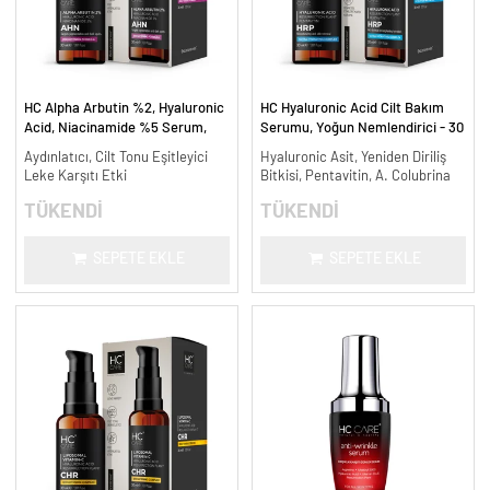
HC Alpha Arbutin %2, Hyaluronic
HC Hyaluronic Acid Cilt Bakım
Acid, Niacinamide %5 Serum,
Serumu, Yoğun Nemlendirici - 30
Leke Karşıtı ve Aydınlatıcı - 30
ml.
Aydınlatıcı, Cilt Tonu Eşitleyici
Hyaluronic Asit, Yeniden Diriliş
ml.
Leke Karşıtı Etki
Bitkisi, Pentavitin, A. Colubrina
TÜKENDİ
TÜKENDİ
SEPETE EKLE
SEPETE EKLE