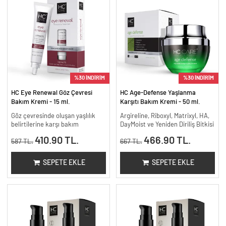
%30 İNDİRİM
%30 İNDİRİM
HC Eye Renewal Göz Çevresi
HC Age-Defense Yaşlanma
Bakım Kremi - 15 ml.
Karşıtı Bakım Kremi - 50 ml.
Göz çevresinde oluşan yaşlılık
Argireline, Riboxyl, Matrixyl, HA,
belirtilerine karşı bakım
DayMoist ve Yeniden Diriliş Bitkisi
410.90 TL.
466.90 TL.
587 TL.
667 TL.
SEPETE EKLE
SEPETE EKLE