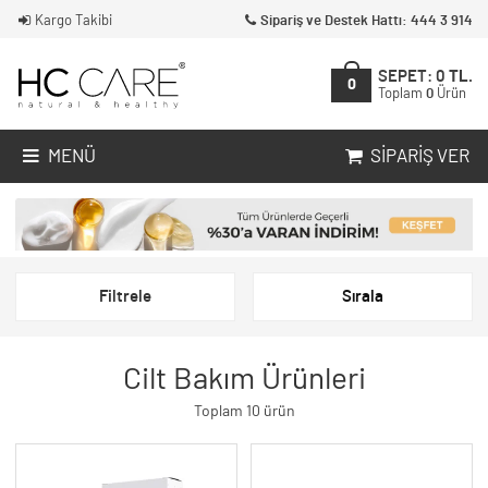
Kargo Takibi
Sipariş ve Destek Hattı: 444 3 914
SEPET:
0
TL.
0
Toplam
0
Ürün
MENÜ
SIPARIŞ VER
Filtrele
Sırala
Cilt Bakım Ürünleri
Toplam 10 ürün