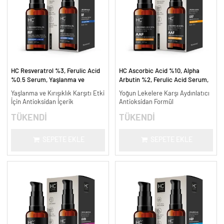
HC Resveratrol %3, Ferulic Acid
HC Ascorbic Acid %10, Alpha
%0.5 Serum, Yaşlanma ve
Arbutin %2, Ferulic Acid Serum,
Kırışıklık Karşıtı - 30 ml.
Koyu ve Yoğun Leke Karşıtı - 30
Yaşlanma ve Kırışıklık Karşıtı Etki
Yoğun Lekelere Karşı Aydınlatıcı
ml.
İçin Antioksidan İçerik
Antioksidan Formül
TÜKENDİ
TÜKENDİ
SEPETE EKLE
SEPETE EKLE