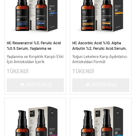
HC Resveratrol %3, Ferulic Acid
HC Ascorbic Acid %10, Alpha
%0.5 Serum, Yaşlanma ve
Arbutin %2, Ferulic Acid Serum,
Kırışıklık Karşıtı - 30 ml.
Koyu ve Yoğun Leke Karşıtı - 30
Yaşlanma ve Kırışıklık Karşıtı Etki
Yoğun Lekelere Karşı Aydınlatıcı
ml.
İçin Antioksidan İçerik
Antioksidan Formül
TÜKENDİ
TÜKENDİ
SEPETE EKLE
SEPETE EKLE