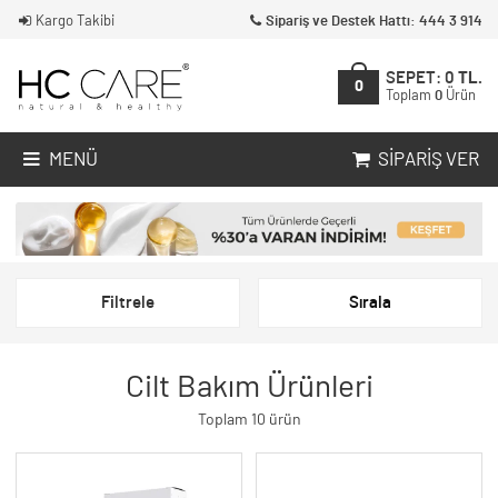
Kargo Takibi
Sipariş ve Destek Hattı: 444 3 914
SEPET:
0
TL.
0
Toplam
0
Ürün
MENÜ
SIPARIŞ VER
Filtrele
Sırala
Cilt Bakım Ürünleri
Toplam 10 ürün