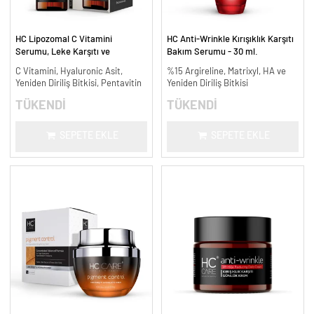
HC Lipozomal C Vitamini
HC Anti-Wrinkle Kırışıklık Karşıtı
Serumu, Leke Karşıtı ve
Bakım Serumu - 30 ml.
Aydınlatıcı - 30 ml.
C Vitamini, Hyaluronic Asit,
%15 Argireline, Matrixyl, HA ve
Yeniden Diriliş Bitkisi, Pentavitin
Yeniden Diriliş Bitkisi
TÜKENDİ
TÜKENDİ
SEPETE EKLE
SEPETE EKLE