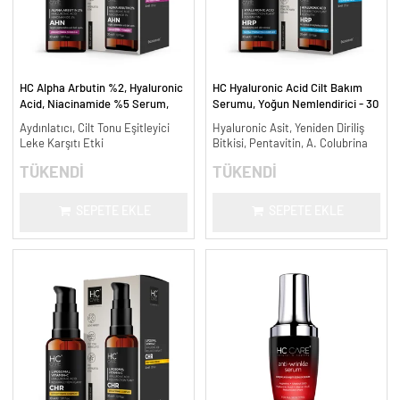
HC Alpha Arbutin %2, Hyaluronic
HC Hyaluronic Acid Cilt Bakım
Acid, Niacinamide %5 Serum,
Serumu, Yoğun Nemlendirici - 30
Leke Karşıtı ve Aydınlatıcı - 30
ml.
Aydınlatıcı, Cilt Tonu Eşitleyici
Hyaluronic Asit, Yeniden Diriliş
ml.
Leke Karşıtı Etki
Bitkisi, Pentavitin, A. Colubrina
TÜKENDİ
TÜKENDİ
SEPETE EKLE
SEPETE EKLE