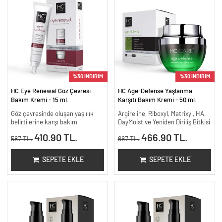
%30 İNDİRİM
%30 İNDİRİM
HC Eye Renewal Göz Çevresi
HC Age-Defense Yaşlanma
Bakım Kremi - 15 ml.
Karşıtı Bakım Kremi - 50 ml.
Göz çevresinde oluşan yaşlılık
Argireline, Riboxyl, Matrixyl, HA,
belirtilerine karşı bakım
DayMoist ve Yeniden Diriliş Bitkisi
410.90 TL.
466.90 TL.
587 TL.
667 TL.
SEPETE EKLE
SEPETE EKLE