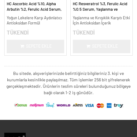
HC Ascorbic Acid %10, Alpha
HC Resveratrol %3, Ferulic Acid
Arbutin %2, Ferulic Acid Serum,
%0.5 Serum, Yaşlanma ve
Koyu ve Yoğun Leke Karşıtı - 30
Kırışıklık Karşıtı - 30 ml.
Yoğun Lekelere Karşı Aydınlatıcı
Yaşlanma ve Kırışıklık Karşıtı Etki
ml.
Antioksidan Formül
İçin Antioksidan İçerik
TÜKENDİ
TÜKENDİ
SEPETE EKLE
SEPETE EKLE
Bu sitede, alışverişlerinizde belirttiğiniz bilgileriniz 3. kişi ve
kurumlarla kesinlikle paylaşılmaz. Tüm işlemler 256 bit şifrelenerek
gerçekleşmektedir. Ürünlerin teslim süreleri bulunduğunuz bölgeye
bağlı olarak 1-2 iş günüdür.