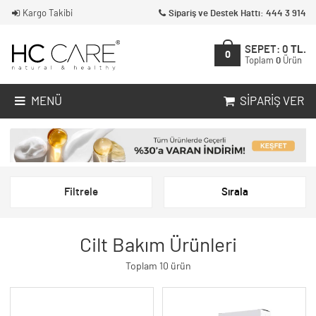
Kargo Takibi
Sipariş ve Destek Hattı: 444 3 914
SEPET:
0
TL.
0
Toplam
0
Ürün
MENÜ
SIPARIŞ VER
Filtrele
Sırala
Cilt Bakım Ürünleri
Toplam 10 ürün