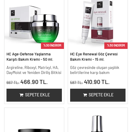
%30 İNDİRİM
%30 İNDİRİM
HC Age-Defense Yaşlanma
HC Eye Renewal Göz Çevresi
Karşıtı Bakım Kremi - 50 ml.
Bakım Kremi - 15 ml.
Argireline, Riboxyl, Matrixyl, HA,
Göz çevresinde oluşan yaşlılık
DayMoist ve Yeniden Diriliş Bitkisi
belirtilerine karşı bakım
466.90 TL.
410.90 TL.
667 TL.
587 TL.
SEPETE EKLE
SEPETE EKLE