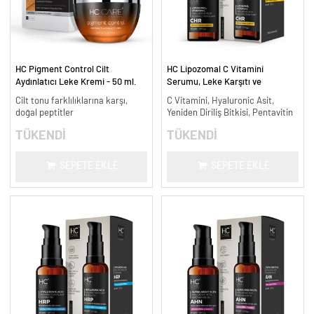
HC Pigment Control Cilt
HC Lipozomal C Vitamini
Aydınlatıcı Leke Kremi - 50 ml.
Serumu, Leke Karşıtı ve
Aydınlatıcı - 30 ml.
Cilt tonu farklılıklarına karşı,
C Vitamini, Hyaluronic Asit,
doğal peptitler
Yeniden Diriliş Bitkisi, Pentavitin
TÜKENDİ
TÜKENDİ
SEPETE EKLE
SEPETE EKLE