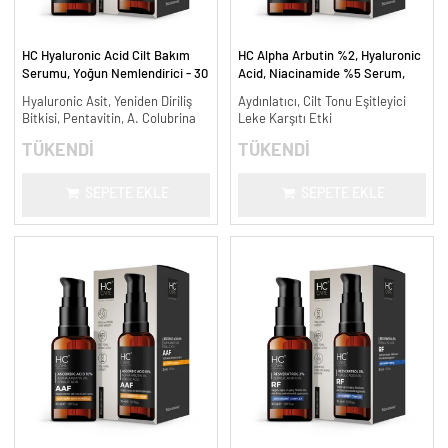
HC Hyaluronic Acid Cilt Bakım
HC Alpha Arbutin %2, Hyaluronic
Serumu, Yoğun Nemlendirici - 30
Acid, Niacinamide %5 Serum,
ml.
Leke Karşıtı ve Aydınlatıcı - 30
Hyaluronic Asit, Yeniden Diriliş
Aydınlatıcı, Cilt Tonu Eşitleyici
ml.
Bitkisi, Pentavitin, A. Colubrina
Leke Karşıtı Etki
TÜKENDİ
TÜKENDİ
SEPETE EKLE
SEPETE EKLE