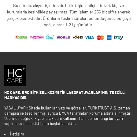
Bu sitede, alışverişlerinizde belirttiğiniz bilgileriniz 3. kişi ve
kurumlarla kesinlikle paylaşılmaz. Tüm işlemler 256 bit şifrelenerek
gerçekleşmektedir. Ürünlerin teslim süreleri bulunduğunuz bölgeye
bağlı olarak 1-2 iş günüdür.
HC CARE, ERC BITKISEL KOZMETIK LABORATUVARLARI'NIN TESCILLI
MARKASIDIR.
YASAL UYARI: Sitede kullanılan yazı ve görseller, TURKTRUST A.Ş. zaman
damgası ile tescillenmiş, ayrıca DMCA tarafından koruma altına alınmıştır.
Üzerinde değişiklik yapılarak dahi kullanımı halinde herhangi bir uyarı
yapılmaksızın hukiki işlem başlatılacaktır.
İletişim