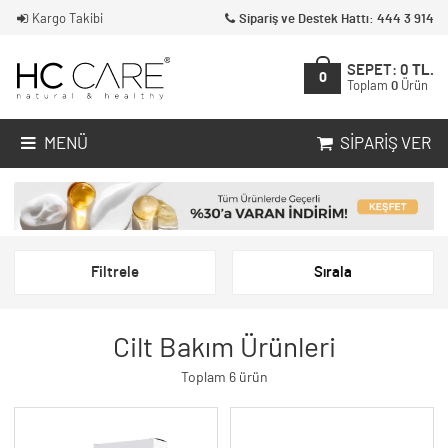
Kargo Takibi
Sipariş ve Destek Hattı: 444 3 914
SEPET:
0
TL.
0
Toplam
0
Ürün
MENÜ
SIPARIŞ VER
Filtrele
Sırala
Cilt Bakım Ürünleri
Toplam 6 ürün