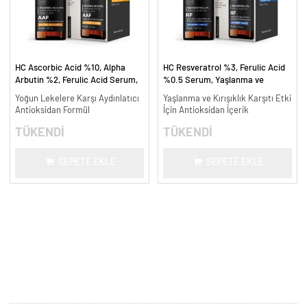
HC Ascorbic Acid %10, Alpha
HC Resveratrol %3, Ferulic Acid
Arbutin %2, Ferulic Acid Serum,
%0.5 Serum, Yaşlanma ve
Koyu ve Yoğun Leke Karşıtı - 30
Kırışıklık Karşıtı - 30 ml.
Yoğun Lekelere Karşı Aydınlatıcı
Yaşlanma ve Kırışıklık Karşıtı Etki
ml.
Antioksidan Formül
İçin Antioksidan İçerik
TÜKENDİ
TÜKENDİ
SEPETE EKLE
SEPETE EKLE