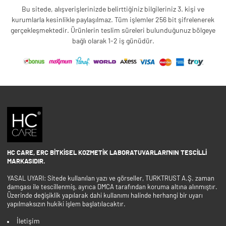
Bu sitede, alışverişlerinizde belirttiğiniz bilgileriniz 3. kişi ve
kurumlarla kesinlikle paylaşılmaz. Tüm işlemler 256 bit şifrelenerek
gerçekleşmektedir. Ürünlerin teslim süreleri bulunduğunuz bölgeye
bağlı olarak 1-2 iş günüdür.
HC CARE, ERC BITKISEL KOZMETIK LABORATUVARLARI'NIN TESCILLI
MARKASIDIR.
YASAL UYARI: Sitede kullanılan yazı ve görseller, TURKTRUST A.Ş. zaman
damgası ile tescillenmiş, ayrıca DMCA tarafından koruma altına alınmıştır.
Üzerinde değişiklik yapılarak dahi kullanımı halinde herhangi bir uyarı
yapılmaksızın hukiki işlem başlatılacaktır.
İletişim