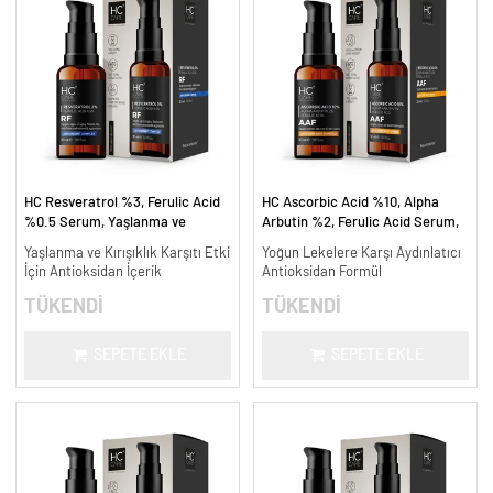
HC Resveratrol %3, Ferulic Acid
HC Ascorbic Acid %10, Alpha
%0.5 Serum, Yaşlanma ve
Arbutin %2, Ferulic Acid Serum,
Kırışıklık Karşıtı - 30 ml.
Koyu ve Yoğun Leke Karşıtı - 30
Yaşlanma ve Kırışıklık Karşıtı Etki
Yoğun Lekelere Karşı Aydınlatıcı
ml.
İçin Antioksidan İçerik
Antioksidan Formül
TÜKENDİ
TÜKENDİ
SEPETE EKLE
SEPETE EKLE