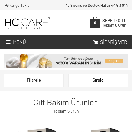
Kargo Takibi
Sipariş ve Destek Hattı: 444 3 914
SEPET:
0
TL.
0
Toplam
0
Ürün
MENÜ
SIPARIŞ VER
Filtrele
Sırala
Cilt Bakım Ürünleri
Toplam 5 ürün