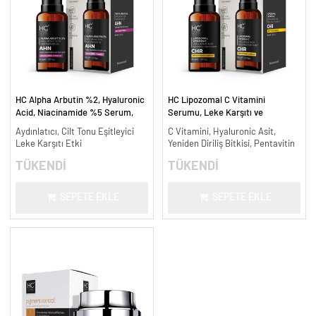
HC Alpha Arbutin %2, Hyaluronic
HC Lipozomal C Vitamini
Acid, Niacinamide %5 Serum,
Serumu, Leke Karşıtı ve
Leke Karşıtı ve Aydınlatıcı - 30
Aydınlatıcı - 30 ml.
Aydınlatıcı, Cilt Tonu Eşitleyici
C Vitamini, Hyaluronic Asit,
ml.
Leke Karşıtı Etki
Yeniden Diriliş Bitkisi, Pentavitin
TÜKENDİ
TÜKENDİ
SEPETE EKLE
SEPETE EKLE