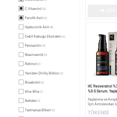
C Vitamini
(3)
SEPET
Ferulik Asit
(2)
Hyaluronik Asit
(8)
Cebil Kabuğu Ekstraktı
(4)
Pentavitin
(3)
Niasinamid
(2)
Retinol
(2)
Yeniden Diriliş Bitkisi
(2)
Bisabolol
(2)
HC Resveratrol %3
%0.5 Serum, Yaşl
Aha-Bha
(1)
Kırışıklık Karşıtı - 
Yaşlanma ve Kırışık
Belides
(1)
İçin Antioksidan İ
Tazmanya Biberi
(1)
TÜKENDİ