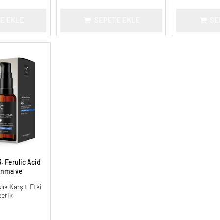
E EKLE
SEPETE EKLE
SE
, Ferulic Acid
anma ve
30 ml.
lık Karşıtı Etki
çerik