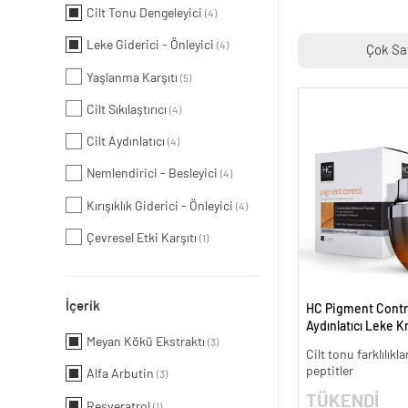
Cilt Tonu Dengeleyici
(4)
Leke Giderici - Önleyici
(4)
Çok Sa
Yaşlanma Karşıtı
(5)
Cilt Sıkılaştırıcı
(4)
Cilt Aydınlatıcı
(4)
Nemlendirici - Besleyici
(4)
Kırışıklık Giderici - Önleyici
(4)
Çevresel Etki Karşıtı
(1)
İçerik
HC Pigment Contro
Aydınlatıcı Leke K
Meyan Kökü Ekstraktı
(3)
Cilt tonu farklılıkl
peptitler
Alfa Arbutin
(3)
TÜKENDİ
Resveratrol
(1)