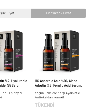
şük Fiyat
En Yüksek Fiyat
tin %2, Hyaluronic
HC Ascorbic Acid %10, Alpha
mide %5 Serum,
Arbutin %2, Ferulic Acid Serum,
 Aydınlatıcı - 30 ml.
Koyu ve Yoğun Leke Karşıtı - 30
t Tonu Eşitleyici
Yoğun Lekelere Karşı Aydınlatıcı
ml.
ki
Antioksidan Formül
TÜKENDİ