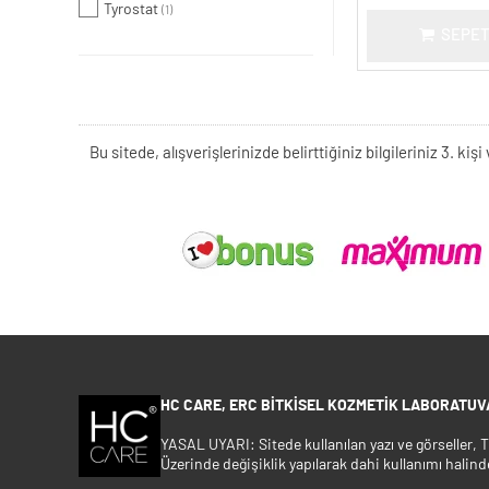
Tyrostat
(1)
SEPET
Bu sitede, alışverişlerinizde belirttiğiniz bilgileriniz 3. 
HC CARE, ERC BITKISEL KOZMETIK LABORATUVA
YASAL UYARI: Sitede kullanılan yazı ve görseller,
Üzerinde değişiklik yapılarak dahi kullanımı halind