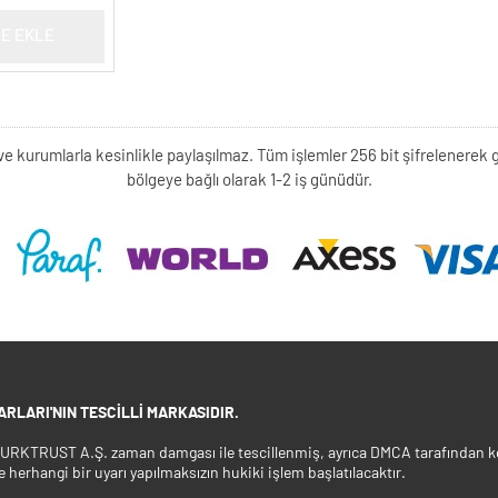
E EKLE
kişi ve kurumlarla kesinlikle paylaşılmaz. Tüm işlemler 256 bit şifrelene
bölgeye bağlı olarak 1-2 iş günüdür.
RLARI'NIN TESCILLI MARKASIDIR.
 TURKTRUST A.Ş. zaman damgası ile tescillenmiş, ayrıca DMCA tarafından ko
e herhangi bir uyarı yapılmaksızın hukiki işlem başlatılacaktır.