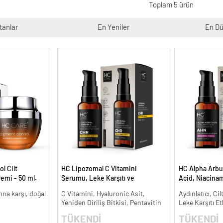
Toplam 5 ürün
tanlar
En Yeniler
En Dü
l Cilt
HC Lipozomal C Vitamini
HC Alpha Arbu
remi - 50 ml.
Serumu, Leke Karşıtı ve
Acid, Niacina
Aydınlatıcı - 30 ml.
Leke Karşıtı ve
arına karşı, doğal
C Vitamini, Hyaluronic Asit,
Aydınlatıcı, Cil
Yeniden Diriliş Bitkisi, Pentavitin
Leke Karşıtı Et
TÜKENDİ
TÜKENDİ