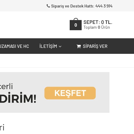
Sipariş ve Destek Hattı: 444 3 914
SEPET:
0
TL.
0
Toplam
0
Ürün
UZAMASI VE HC
İLETIŞIM
SIPARIŞ VER
ri