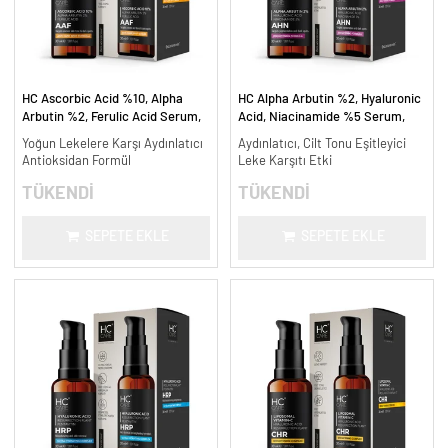
HC Ascorbic Acid %10, Alpha
HC Alpha Arbutin %2, Hyaluronic
Arbutin %2, Ferulic Acid Serum,
Acid, Niacinamide %5 Serum,
Koyu ve Yoğun Leke Karşıtı - 30
Leke Karşıtı ve Aydınlatıcı - 30
Yoğun Lekelere Karşı Aydınlatıcı
Aydınlatıcı, Cilt Tonu Eşitleyici
ml.
ml.
Antioksidan Formül
Leke Karşıtı Etki
TÜKENDİ
TÜKENDİ
SEPETE EKLE
SEPETE EKLE