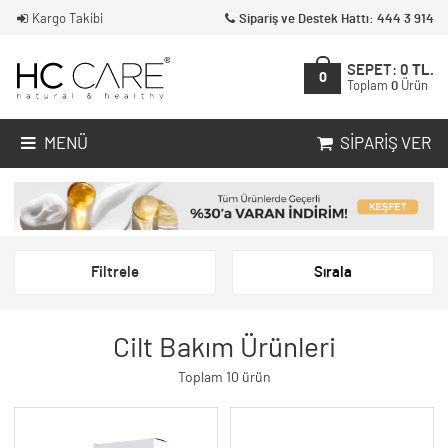
Kargo Takibi
Sipariş ve Destek Hattı: 444 3 914
SEPET:
0
TL.
0
Toplam
0
Ürün
MENÜ
SIPARIŞ VER
Filtrele
Sırala
Cilt Bakım Ürünleri
Toplam 10 ürün