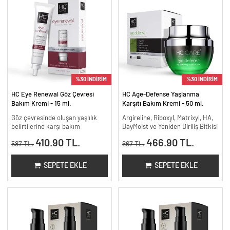
%30 İNDİRİM
%30 İNDİRİM
HC Eye Renewal Göz Çevresi
HC Age-Defense Yaşlanma
Bakım Kremi - 15 ml.
Karşıtı Bakım Kremi - 50 ml.
Göz çevresinde oluşan yaşlılık
Argireline, Riboxyl, Matrixyl, HA,
belirtilerine karşı bakım
DayMoist ve Yeniden Diriliş Bitkisi
410.90 TL.
466.90 TL.
587 TL.
667 TL.
SEPETE EKLE
SEPETE EKLE