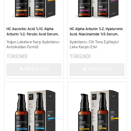
HC Ascorbic Acid %10, Alpha
HC Alpha Arbutin %2, Hyaluronic
Arbutin %2, Ferulic Acid Serum,
Acid, Niacinamide %5 Serum,
Koyu ve Yoğun Leke Karşıtı - 30
Leke Karşıtı ve Aydınlatıcı - 30
Yoğun Lekelere Karşı Aydınlatıcı
Aydınlatıcı, Cilt Tonu Eşitleyici
ml.
ml.
Antioksidan Formül
Leke Karşıtı Etki
TÜKENDİ
TÜKENDİ
SEPETE EKLE
SEPETE EKLE