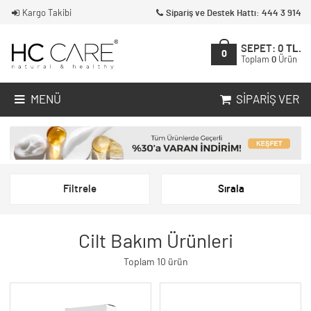
Kargo Takibi
Sipariş ve Destek Hattı: 444 3 914
SEPET:
0
TL.
0
Toplam
0
Ürün
MENÜ
SIPARIŞ VER
Filtrele
Sırala
Cilt Bakım Ürünleri
Toplam 10 ürün