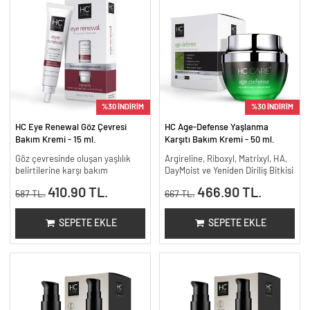
%30 İNDİRİM
%30 İNDİRİM
HC Eye Renewal Göz Çevresi
HC Age-Defense Yaşlanma
Bakım Kremi - 15 ml.
Karşıtı Bakım Kremi - 50 ml.
Göz çevresinde oluşan yaşlılık
Argireline, Riboxyl, Matrixyl, HA,
belirtilerine karşı bakım
DayMoist ve Yeniden Diriliş Bitkisi
410.90 TL.
466.90 TL.
587 TL.
667 TL.
SEPETE EKLE
SEPETE EKLE