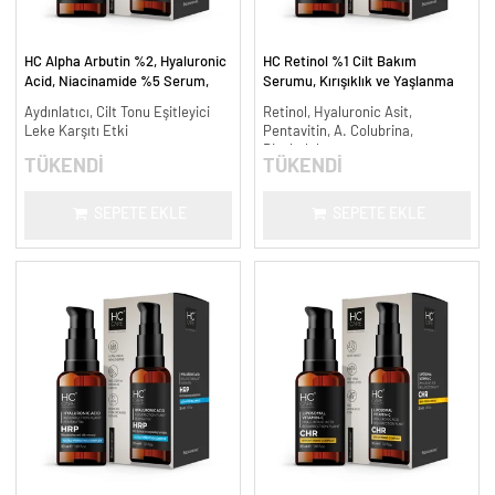
HC Alpha Arbutin %2, Hyaluronic
HC Retinol %1 Cilt Bakım
Acid, Niacinamide %5 Serum,
Serumu, Kırışıklık ve Yaşlanma
Leke Karşıtı ve Aydınlatıcı - 30
Karşıtı - 30 ml.
Aydınlatıcı, Cilt Tonu Eşitleyici
Retinol, Hyaluronic Asit,
ml.
Leke Karşıtı Etki
Pentavitin, A. Colubrina,
Bisabolol
TÜKENDİ
TÜKENDİ
SEPETE EKLE
SEPETE EKLE