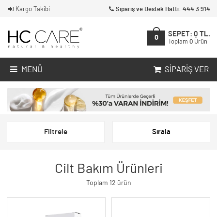
Kargo Takibi
Sipariş ve Destek Hattı: 444 3 914
SEPET:
0
TL.
0
Toplam
0
Ürün
MENÜ
SIPARIŞ VER
Filtrele
Sırala
Cilt Bakım Ürünleri
Toplam 12 ürün