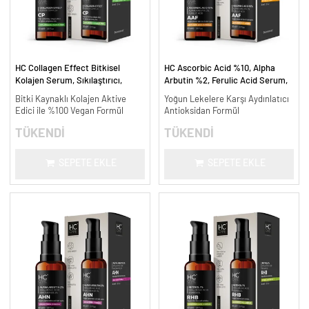
HC Collagen Effect Bitkisel
HC Ascorbic Acid %10, Alpha
Kolajen Serum, Sıkılaştırıcı,
Arbutin %2, Ferulic Acid Serum,
Yaşlanma Karşıtı - 30 ml.
Koyu ve Yoğun Leke Karşıtı - 30
Bitki Kaynaklı Kolajen Aktive
Yoğun Lekelere Karşı Aydınlatıcı
ml.
Edici ile %100 Vegan Formül
Antioksidan Formül
TÜKENDİ
TÜKENDİ
SEPETE EKLE
SEPETE EKLE