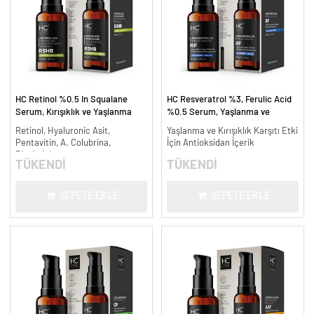
HC Retinol %0.5 In Squalane
HC Resveratrol %3, Ferulic Acid
Serum, Kırışıklık ve Yaşlanma
%0.5 Serum, Yaşlanma ve
Karşıtı - 30 ml.
Kırışıklık Karşıtı - 30 ml.
Retinol, Hyaluronic Asit,
Yaşlanma ve Kırışıklık Karşıtı Etki
Pentavitin, A. Colubrina,
İçin Antioksidan İçerik
Bisabolol
TÜKENDİ
TÜKENDİ
SEPETE EKLE
SEPETE EKLE