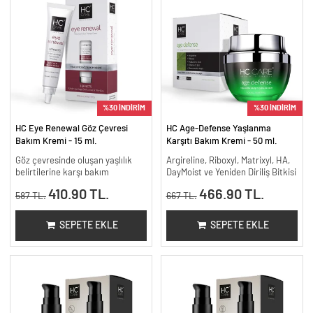
%30 İNDİRİM
%30 İNDİRİM
HC Eye Renewal Göz Çevresi
HC Age-Defense Yaşlanma
Bakım Kremi - 15 ml.
Karşıtı Bakım Kremi - 50 ml.
Göz çevresinde oluşan yaşlılık
Argireline, Riboxyl, Matrixyl, HA,
belirtilerine karşı bakım
DayMoist ve Yeniden Diriliş Bitkisi
410.90 TL.
466.90 TL.
587 TL.
667 TL.
SEPETE EKLE
SEPETE EKLE