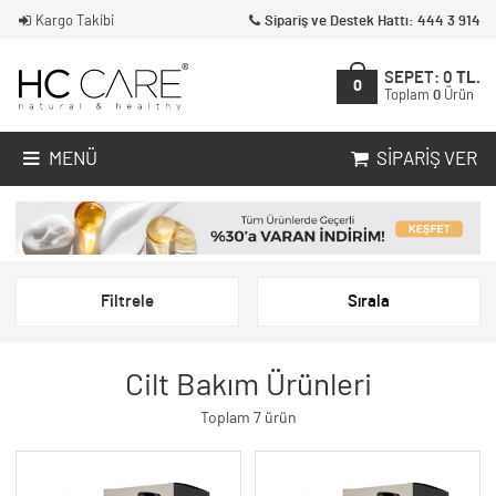
Kargo Takibi
Sipariş ve Destek Hattı: 444 3 914
SEPET:
0
TL.
0
Toplam
0
Ürün
MENÜ
SIPARIŞ VER
Filtrele
Sırala
Cilt Bakım Ürünleri
Toplam 7 ürün