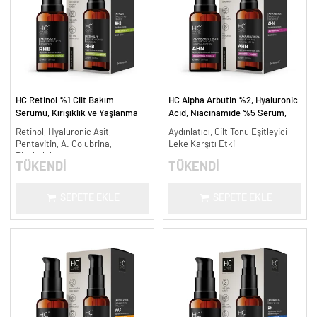
HC Retinol %1 Cilt Bakım
HC Alpha Arbutin %2, Hyaluronic
Serumu, Kırışıklık ve Yaşlanma
Acid, Niacinamide %5 Serum,
Karşıtı - 30 ml.
Leke Karşıtı ve Aydınlatıcı - 30
Retinol, Hyaluronic Asit,
Aydınlatıcı, Cilt Tonu Eşitleyici
ml.
Pentavitin, A. Colubrina,
Leke Karşıtı Etki
Bisabolol
TÜKENDİ
TÜKENDİ
SEPETE EKLE
SEPETE EKLE