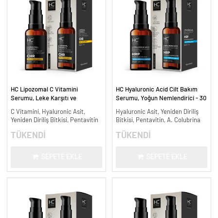
HC Lipozomal C Vitamini
HC Hyaluronic Acid Cilt Bakım
Serumu, Leke Karşıtı ve
Serumu, Yoğun Nemlendirici - 30
Aydınlatıcı - 30 ml.
ml.
C Vitamini, Hyaluronic Asit,
Hyaluronic Asit, Yeniden Diriliş
Yeniden Diriliş Bitkisi, Pentavitin
Bitkisi, Pentavitin, A. Colubrina
TÜKENDİ
TÜKENDİ
SEPETE EKLE
SEPETE EKLE