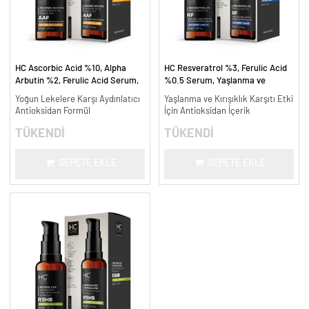
HC Ascorbic Acid %10, Alpha
HC Resveratrol %3, Ferulic Acid
Arbutin %2, Ferulic Acid Serum,
%0.5 Serum, Yaşlanma ve
Koyu ve Yoğun Leke Karşıtı - 30
Kırışıklık Karşıtı - 30 ml.
Yoğun Lekelere Karşı Aydınlatıcı
Yaşlanma ve Kırışıklık Karşıtı Etki
ml.
Antioksidan Formül
İçin Antioksidan İçerik
TÜKENDİ
TÜKENDİ
SEPETE EKLE
SEPETE EKLE