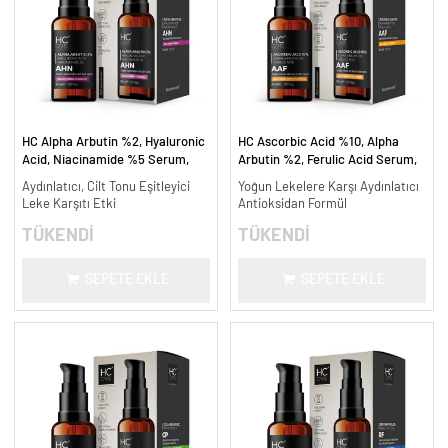
HC Alpha Arbutin %2, Hyaluronic
HC Ascorbic Acid %10, Alpha
Acid, Niacinamide %5 Serum,
Arbutin %2, Ferulic Acid Serum,
Leke Karşıtı ve Aydınlatıcı - 30
Koyu ve Yoğun Leke Karşıtı - 30
Aydınlatıcı, Cilt Tonu Eşitleyici
Yoğun Lekelere Karşı Aydınlatıcı
ml.
ml.
Leke Karşıtı Etki
Antioksidan Formül
TÜKENDİ
TÜKENDİ
SEPETE EKLE
SEPETE EKLE