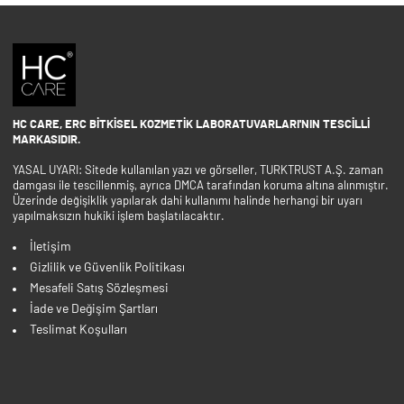
HC CARE, ERC BITKISEL KOZMETIK LABORATUVARLARI'NIN TESCILLI
MARKASIDIR.
YASAL UYARI: Sitede kullanılan yazı ve görseller, TURKTRUST A.Ş. zaman
damgası ile tescillenmiş, ayrıca DMCA tarafından koruma altına alınmıştır.
Üzerinde değişiklik yapılarak dahi kullanımı halinde herhangi bir uyarı
yapılmaksızın hukiki işlem başlatılacaktır.
İletişim
Gizlilik ve Güvenlik Politikası
Mesafeli Satış Sözleşmesi
İade ve Değişim Şartları
Teslimat Koşulları