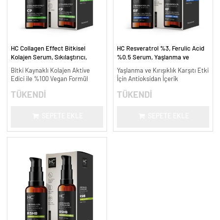
HC Collagen Effect Bitkisel
HC Resveratrol %3, Ferulic Acid
Kolajen Serum, Sıkılaştırıcı,
%0.5 Serum, Yaşlanma ve
Yaşlanma Karşıtı - 30 ml.
Kırışıklık Karşıtı - 30 ml.
Bitki Kaynaklı Kolajen Aktive
Yaşlanma ve Kırışıklık Karşıtı Etki
Edici ile %100 Vegan Formül
İçin Antioksidan İçerik
TÜKENDİ
TÜKENDİ
SEPETE EKLE
SEPETE EKLE