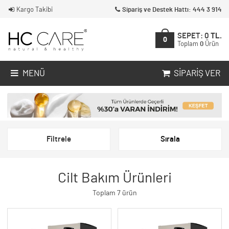
Kargo Takibi
Sipariş ve Destek Hattı: 444 3 914
SEPET:
0
TL.
0
Toplam
0
Ürün
MENÜ
SIPARIŞ VER
Filtrele
Sırala
Cilt Bakım Ürünleri
Toplam 7 ürün