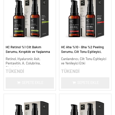
HC Retinol %1 Cilt Bakım
HC Aha %10 - Bha %2 Peeling
Serumu, Kırışıklık ve Yaşlanma
Serumu, Cilt Tonu Eşitleyici,
Karşıtı - 30 ml.
Canlandırıcı - 30 ml.
Retinol, Hyaluronic Asit,
Canlandırıcı, Cilt Tonu Eşitleyici
Pentavitin, A. Colubrina,
ve Yenileyici Etki
Bisabolol
TÜKENDİ
TÜKENDİ
SEPETE EKLE
SEPETE EKLE