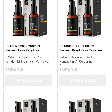
HC Lipozomal C Vitamini
HC Retinol %1 Cilt Bakım
Serumu, Leke Karşıtı ve
Serumu, Kırışıklık ve Yaşlanma
Aydınlatıcı - 30 ml.
Karşıtı - 30 ml.
C Vitamini, Hyaluronic Asit,
Retinol, Hyaluronic Asit,
Yeniden Diriliş Bitkisi, Pentavitin
Pentavitin, A. Colubrina,
Bisabolol
TÜKENDİ
TÜKENDİ
SEPETE EKLE
SEPETE EKLE