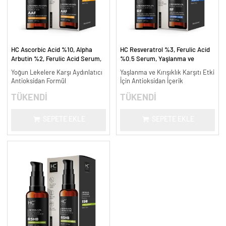
HC Ascorbic Acid %10, Alpha
HC Resveratrol %3, Ferulic Acid
Arbutin %2, Ferulic Acid Serum,
%0.5 Serum, Yaşlanma ve
Koyu ve Yoğun Leke Karşıtı - 30
Kırışıklık Karşıtı - 30 ml.
Yoğun Lekelere Karşı Aydınlatıcı
Yaşlanma ve Kırışıklık Karşıtı Etki
ml.
Antioksidan Formül
İçin Antioksidan İçerik
TÜKENDİ
TÜKENDİ
SEPETE EKLE
SEPETE EKLE