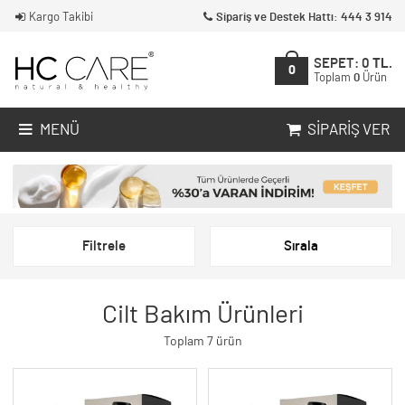
Kargo Takibi
Sipariş ve Destek Hattı: 444 3 914
SEPET:
0
TL.
0
Toplam
0
Ürün
MENÜ
SIPARIŞ VER
Filtrele
Sırala
Cilt Bakım Ürünleri
Toplam 7 ürün