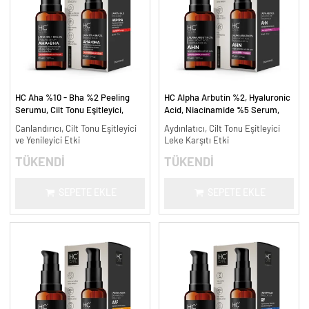
HC Aha %10 - Bha %2 Peeling
HC Alpha Arbutin %2, Hyaluronic
Serumu, Cilt Tonu Eşitleyici,
Acid, Niacinamide %5 Serum,
Canlandırıcı - 30 ml.
Leke Karşıtı ve Aydınlatıcı - 30
Canlandırıcı, Cilt Tonu Eşitleyici
Aydınlatıcı, Cilt Tonu Eşitleyici
ml.
ve Yenileyici Etki
Leke Karşıtı Etki
TÜKENDİ
TÜKENDİ
SEPETE EKLE
SEPETE EKLE