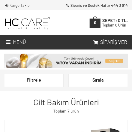
Kargo Takibi
Sipariş ve Destek Hattı: 444 3 914
SEPET:
0
TL.
0
Toplam
0
Ürün
MENÜ
SIPARIŞ VER
Filtrele
Sırala
Cilt Bakım Ürünleri
Toplam 7 ürün