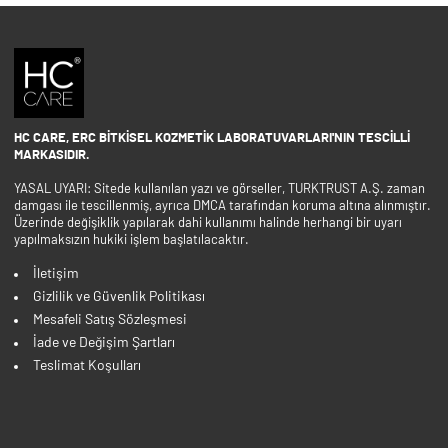
HC CARE, ERC BITKISEL KOZMETIK LABORATUVARLARI'NIN TESCILLI
MARKASIDIR.
YASAL UYARI: Sitede kullanılan yazı ve görseller, TURKTRUST A.Ş. zaman
damgası ile tescillenmiş, ayrıca DMCA tarafından koruma altına alınmıştır.
Üzerinde değişiklik yapılarak dahi kullanımı halinde herhangi bir uyarı
yapılmaksızın hukiki işlem başlatılacaktır.
İletişim
Gizlilik ve Güvenlik Politikası
Mesafeli Satış Sözleşmesi
İade ve Değişim Şartları
Teslimat Koşulları