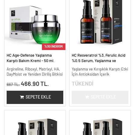
%30 İNDİRİM
HC Age-Defense Yaşlanma
HC Resveratrol %3, Ferulic Acid
Karşıtı Bakım Kremi - 50 ml.
%0.5 Serum, Yaşlanma ve
Kırışıklık Karşıtı - 30 ml.
Argireline, Riboxyl, Matrixyl, HA,
Yaşlanma ve Kırışıklık Karşıtı Etki
DayMoist ve Yeniden Diriliş Bitkisi
İçin Antioksidan İçerik
466.90 TL.
TÜKENDİ
667 TL.
SEPETE EKLE
SEPETE EKLE