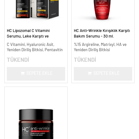
HC Lipozomal C Vitamini
HC Anti-Wrinkle Kırışıklık Karşıtı
Serumu, Leke Karşıtı ve
Bakım Serumu - 30 ml.
Aydınlatıcı - 30 ml.
C Vitamini, Hyaluronic Asit,
%15 Argireline, Matrixyl, HA ve
Yeniden Diriliş Bitkisi, Pentavitin
Yeniden Diriliş Bitkisi
TÜKENDİ
TÜKENDİ
SEPETE EKLE
SEPETE EKLE