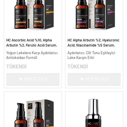
HC Ascorbic Acid %10, Alpha
HC Alpha Arbutin %2, Hyaluronic
Arbutin %2, Ferulic Acid Serum,
Acid, Niacinamide %5 Serum,
Koyu ve Yoğun Leke Karşıtı - 30
Leke Karşıtı ve Aydınlatıcı - 30
Yoğun Lekelere Karşı Aydınlatıcı
Aydınlatıcı, Cilt Tonu Eşitleyici
ml.
ml.
Antioksidan Formül
Leke Karşıtı Etki
TÜKENDİ
TÜKENDİ
SEPETE EKLE
SEPETE EKLE