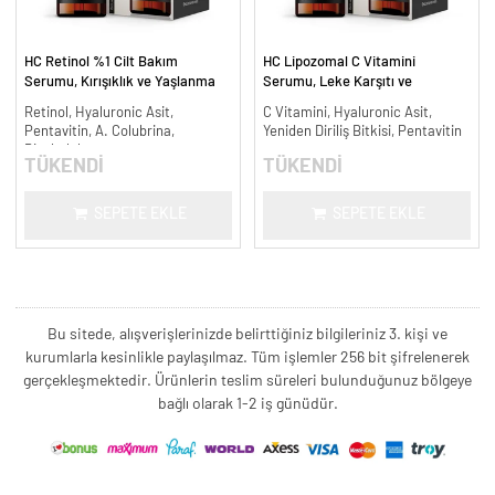
HC Retinol %1 Cilt Bakım
HC Lipozomal C Vitamini
Serumu, Kırışıklık ve Yaşlanma
Serumu, Leke Karşıtı ve
Karşıtı - 30 ml.
Aydınlatıcı - 30 ml.
Retinol, Hyaluronic Asit,
C Vitamini, Hyaluronic Asit,
Pentavitin, A. Colubrina,
Yeniden Diriliş Bitkisi, Pentavitin
Bisabolol
TÜKENDİ
TÜKENDİ
SEPETE EKLE
SEPETE EKLE
Bu sitede, alışverişlerinizde belirttiğiniz bilgileriniz 3. kişi ve
kurumlarla kesinlikle paylaşılmaz. Tüm işlemler 256 bit şifrelenerek
gerçekleşmektedir. Ürünlerin teslim süreleri bulunduğunuz bölgeye
bağlı olarak 1-2 iş günüdür.