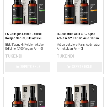
HC Collagen Effect Bitkisel
HC Ascorbic Acid %10, Alpha
Kolajen Serum, Sıkılaştırıcı,
Arbutin %2, Ferulic Acid Serum,
Yaşlanma Karşıtı - 30 ml.
Koyu ve Yoğun Leke Karşıtı - 30
Bitki Kaynaklı Kolajen Aktive
Yoğun Lekelere Karşı Aydınlatıcı
ml.
Edici ile %100 Vegan Formül
Antioksidan Formül
TÜKENDİ
TÜKENDİ
SEPETE EKLE
SEPETE EKLE