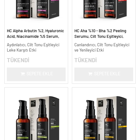
HC Alpha Arbutin %2, Hyaluronic
HC Aha %10 - Bha %2 Peeling
Acid, Niacinamide %5 Serum,
Serumu, Cilt Tonu Eşitleyici,
Leke Karşıtı ve Aydınlatıcı - 30
Canlandırıcı - 30 ml.
Aydınlatıcı, Cilt Tonu Eşitleyici
Canlandırıcı, Cilt Tonu Eşitleyici
ml.
Leke Karşıtı Etki
ve Yenileyici Etki
TÜKENDİ
TÜKENDİ
SEPETE EKLE
SEPETE EKLE