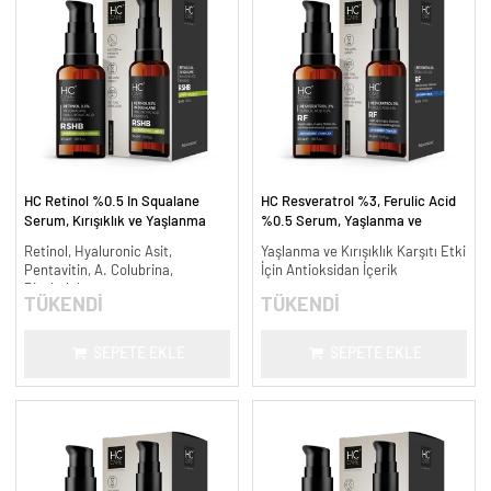
HC Retinol %0.5 In Squalane
HC Resveratrol %3, Ferulic Acid
Serum, Kırışıklık ve Yaşlanma
%0.5 Serum, Yaşlanma ve
Karşıtı - 30 ml.
Kırışıklık Karşıtı - 30 ml.
Retinol, Hyaluronic Asit,
Yaşlanma ve Kırışıklık Karşıtı Etki
Pentavitin, A. Colubrina,
İçin Antioksidan İçerik
Bisabolol
TÜKENDİ
TÜKENDİ
SEPETE EKLE
SEPETE EKLE