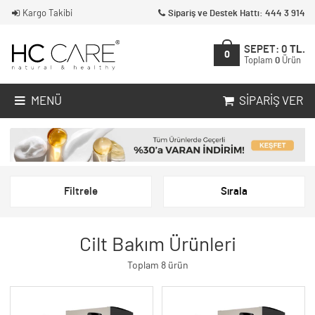
Kargo Takibi
Sipariş ve Destek Hattı: 444 3 914
SEPET:
0
TL.
0
Toplam
0
Ürün
MENÜ
SIPARIŞ VER
Filtrele
Sırala
Cilt Bakım Ürünleri
Toplam 8 ürün