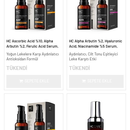
HC Ascorbic Acid %10, Alpha
HC Alpha Arbutin %2, Hyaluronic
Arbutin %2, Ferulic Acid Serum,
Acid, Niacinamide %5 Serum,
Koyu ve Yoğun Leke Karşıtı - 30
Leke Karşıtı ve Aydınlatıcı - 30
Yoğun Lekelere Karşı Aydınlatıcı
Aydınlatıcı, Cilt Tonu Eşitleyici
ml.
ml.
Antioksidan Formül
Leke Karşıtı Etki
TÜKENDİ
TÜKENDİ
SEPETE EKLE
SEPETE EKLE