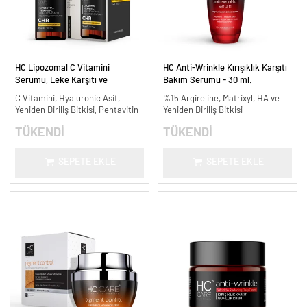
HC Lipozomal C Vitamini
HC Anti-Wrinkle Kırışıklık Karşıtı
Serumu, Leke Karşıtı ve
Bakım Serumu - 30 ml.
Aydınlatıcı - 30 ml.
C Vitamini, Hyaluronic Asit,
%15 Argireline, Matrixyl, HA ve
Yeniden Diriliş Bitkisi, Pentavitin
Yeniden Diriliş Bitkisi
TÜKENDİ
TÜKENDİ
SEPETE EKLE
SEPETE EKLE