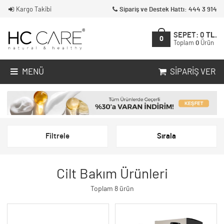
Kargo Takibi
Sipariş ve Destek Hattı: 444 3 914
SEPET:
0
TL.
0
Toplam
0
Ürün
MENÜ
SIPARIŞ VER
Filtrele
Sırala
Cilt Bakım Ürünleri
Toplam 8 ürün