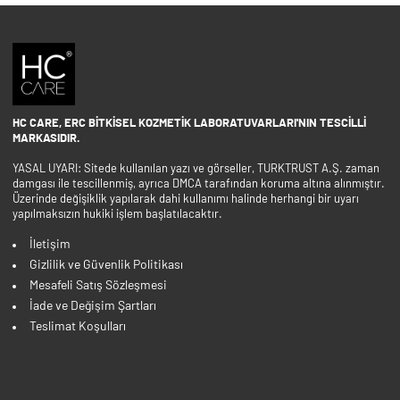
HC CARE, ERC BITKISEL KOZMETIK LABORATUVARLARI'NIN TESCILLI
MARKASIDIR.
YASAL UYARI: Sitede kullanılan yazı ve görseller, TURKTRUST A.Ş. zaman
damgası ile tescillenmiş, ayrıca DMCA tarafından koruma altına alınmıştır.
Üzerinde değişiklik yapılarak dahi kullanımı halinde herhangi bir uyarı
yapılmaksızın hukiki işlem başlatılacaktır.
İletişim
Gizlilik ve Güvenlik Politikası
Mesafeli Satış Sözleşmesi
İade ve Değişim Şartları
Teslimat Koşulları