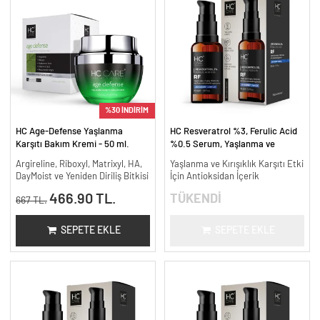
%30 İNDİRİM
HC Age-Defense Yaşlanma
HC Resveratrol %3, Ferulic Acid
Karşıtı Bakım Kremi - 50 ml.
%0.5 Serum, Yaşlanma ve
Kırışıklık Karşıtı - 30 ml.
Argireline, Riboxyl, Matrixyl, HA,
Yaşlanma ve Kırışıklık Karşıtı Etki
DayMoist ve Yeniden Diriliş Bitkisi
İçin Antioksidan İçerik
466.90 TL.
TÜKENDİ
667 TL.
SEPETE EKLE
SEPETE EKLE