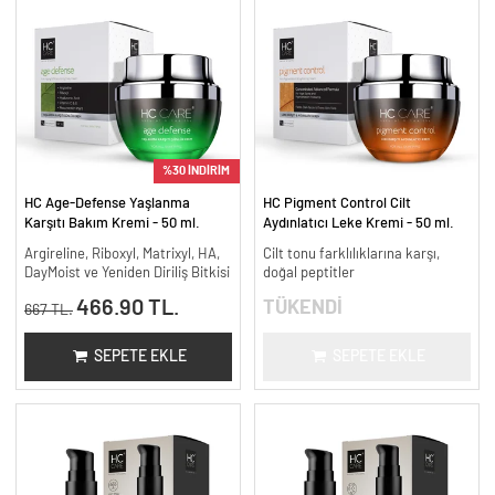
%30 İNDİRİM
HC Age-Defense Yaşlanma
HC Pigment Control Cilt
Karşıtı Bakım Kremi - 50 ml.
Aydınlatıcı Leke Kremi - 50 ml.
Argireline, Riboxyl, Matrixyl, HA,
Cilt tonu farklılıklarına karşı,
DayMoist ve Yeniden Diriliş Bitkisi
doğal peptitler
466.90 TL.
TÜKENDİ
667 TL.
SEPETE EKLE
SEPETE EKLE