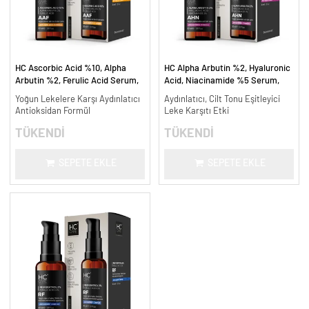
HC Ascorbic Acid %10, Alpha
HC Alpha Arbutin %2, Hyaluronic
Arbutin %2, Ferulic Acid Serum,
Acid, Niacinamide %5 Serum,
Koyu ve Yoğun Leke Karşıtı - 30
Leke Karşıtı ve Aydınlatıcı - 30
Yoğun Lekelere Karşı Aydınlatıcı
Aydınlatıcı, Cilt Tonu Eşitleyici
ml.
ml.
Antioksidan Formül
Leke Karşıtı Etki
TÜKENDİ
TÜKENDİ
SEPETE EKLE
SEPETE EKLE