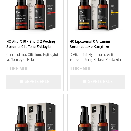
HC Aha %10 - Bha %2 Peeling
HC Lipozomal C Vitamini
Serumu, Cilt Tonu Eşitleyici,
Serumu, Leke Karşıtı ve
Canlandırıcı - 30 ml.
Aydınlatıcı - 30 ml.
Canlandırıcı, Cilt Tonu Eşitleyici
C Vitamini, Hyaluronic Asit,
ve Yenileyici Etki
Yeniden Diriliş Bitkisi, Pentavitin
TÜKENDİ
TÜKENDİ
SEPETE EKLE
SEPETE EKLE