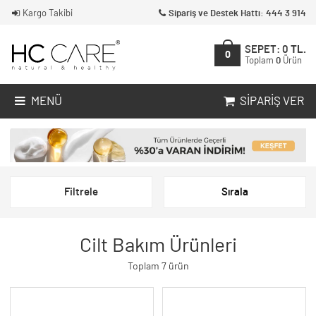
Kargo Takibi
Sipariş ve Destek Hattı: 444 3 914
SEPET:
0
TL.
0
Toplam
0
Ürün
MENÜ
SIPARIŞ VER
Filtrele
Sırala
Cilt Bakım Ürünleri
Toplam 7 ürün