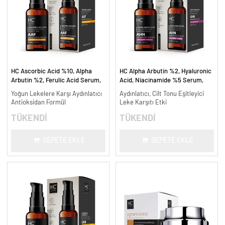
HC Ascorbic Acid %10, Alpha
HC Alpha Arbutin %2, Hyaluronic
Arbutin %2, Ferulic Acid Serum,
Acid, Niacinamide %5 Serum,
Koyu ve Yoğun Leke Karşıtı - 30
Leke Karşıtı ve Aydınlatıcı - 30
Yoğun Lekelere Karşı Aydınlatıcı
Aydınlatıcı, Cilt Tonu Eşitleyici
ml.
ml.
Antioksidan Formül
Leke Karşıtı Etki
TÜKENDİ
TÜKENDİ
SEPETE EKLE
SEPETE EKLE