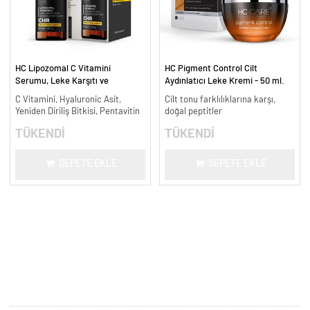
HC Lipozomal C Vitamini
HC Pigment Control Cilt
Serumu, Leke Karşıtı ve
Aydınlatıcı Leke Kremi - 50 ml.
Aydınlatıcı - 30 ml.
C Vitamini, Hyaluronic Asit,
Cilt tonu farklılıklarına karşı,
Yeniden Diriliş Bitkisi, Pentavitin
doğal peptitler
TÜKENDİ
TÜKENDİ
SEPETE EKLE
SEPETE EKLE