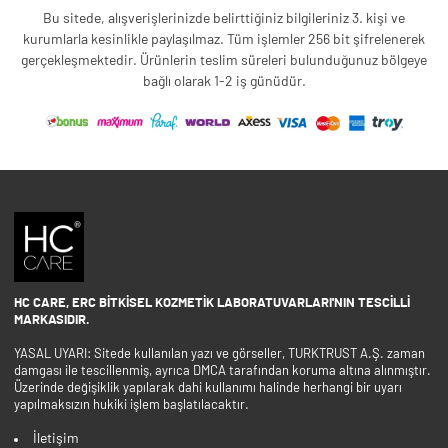
Bu sitede, alışverişlerinizde belirttiğiniz bilgileriniz 3. kişi ve
kurumlarla kesinlikle paylaşılmaz. Tüm işlemler 256 bit şifrelenerek
gerçekleşmektedir. Ürünlerin teslim süreleri bulunduğunuz bölgeye
bağlı olarak 1-2 iş günüdür.
HC CARE, ERC BITKISEL KOZMETIK LABORATUVARLARI'NIN TESCILLI
MARKASIDIR.
YASAL UYARI: Sitede kullanılan yazı ve görseller, TURKTRUST A.Ş. zaman
damgası ile tescillenmiş, ayrıca DMCA tarafından koruma altına alınmıştır.
Üzerinde değişiklik yapılarak dahi kullanımı halinde herhangi bir uyarı
yapılmaksızın hukiki işlem başlatılacaktır.
İletişim