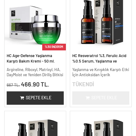
%30 İNDİRİM
HC Age-Defense Yaşlanma
HC Resveratrol %3, Ferulic Acid
Karşıtı Bakım Kremi - 50 ml.
%0.5 Serum, Yaşlanma ve
Kırışıklık Karşıtı - 30 ml.
Argireline, Riboxyl, Matrixyl, HA,
Yaşlanma ve Kırışıklık Karşıtı Etki
DayMoist ve Yeniden Diriliş Bitkisi
İçin Antioksidan İçerik
466.90 TL.
TÜKENDİ
667 TL.
SEPETE EKLE
SEPETE EKLE