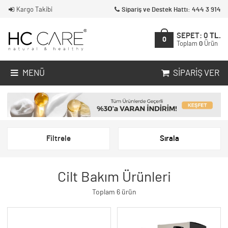
Kargo Takibi
Sipariş ve Destek Hattı: 444 3 914
SEPET:
0
TL.
0
Toplam
0
Ürün
MENÜ
SIPARIŞ VER
Filtrele
Sırala
Cilt Bakım Ürünleri
Toplam 6 ürün