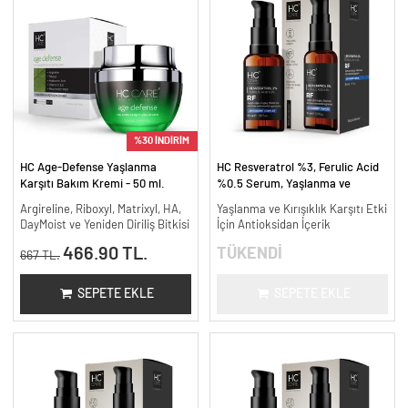
%30 İNDİRİM
HC Age-Defense Yaşlanma
HC Resveratrol %3, Ferulic Acid
Karşıtı Bakım Kremi - 50 ml.
%0.5 Serum, Yaşlanma ve
Kırışıklık Karşıtı - 30 ml.
Argireline, Riboxyl, Matrixyl, HA,
Yaşlanma ve Kırışıklık Karşıtı Etki
DayMoist ve Yeniden Diriliş Bitkisi
İçin Antioksidan İçerik
466.90 TL.
TÜKENDİ
667 TL.
SEPETE EKLE
SEPETE EKLE