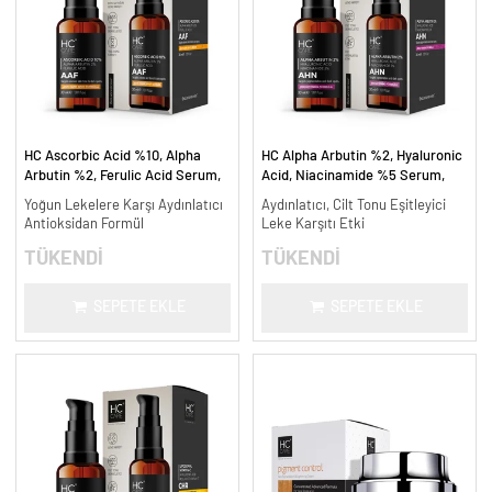
HC Ascorbic Acid %10, Alpha
HC Alpha Arbutin %2, Hyaluronic
Arbutin %2, Ferulic Acid Serum,
Acid, Niacinamide %5 Serum,
Koyu ve Yoğun Leke Karşıtı - 30
Leke Karşıtı ve Aydınlatıcı - 30
Yoğun Lekelere Karşı Aydınlatıcı
Aydınlatıcı, Cilt Tonu Eşitleyici
ml.
ml.
Antioksidan Formül
Leke Karşıtı Etki
TÜKENDİ
TÜKENDİ
SEPETE EKLE
SEPETE EKLE