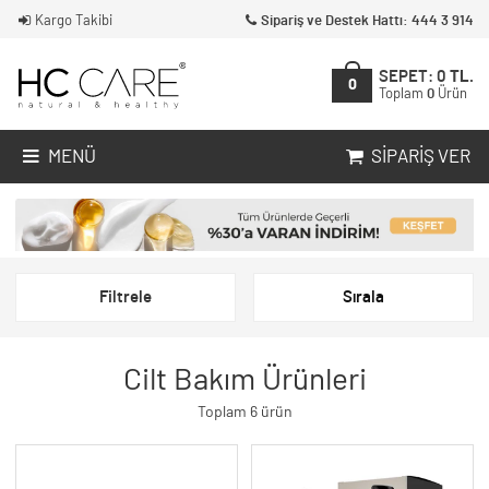
Kargo Takibi
Sipariş ve Destek Hattı: 444 3 914
SEPET:
0
TL.
0
Toplam
0
Ürün
MENÜ
SIPARIŞ VER
Filtrele
Sırala
Cilt Bakım Ürünleri
Toplam 6 ürün