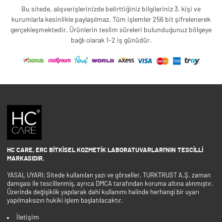
Bu sitede, alışverişlerinizde belirttiğiniz bilgileriniz 3. kişi ve
kurumlarla kesinlikle paylaşılmaz. Tüm işlemler 256 bit şifrelenerek
gerçekleşmektedir. Ürünlerin teslim süreleri bulunduğunuz bölgeye
bağlı olarak 1-2 iş günüdür.
HC CARE, ERC BITKISEL KOZMETIK LABORATUVARLARI'NIN TESCILLI
MARKASIDIR.
YASAL UYARI: Sitede kullanılan yazı ve görseller, TURKTRUST A.Ş. zaman
damgası ile tescillenmiş, ayrıca DMCA tarafından koruma altına alınmıştır.
Üzerinde değişiklik yapılarak dahi kullanımı halinde herhangi bir uyarı
yapılmaksızın hukiki işlem başlatılacaktır.
İletişim