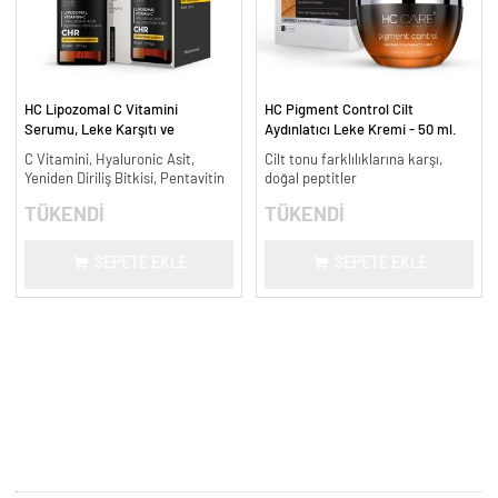
HC Lipozomal C Vitamini
HC Pigment Control Cilt
Serumu, Leke Karşıtı ve
Aydınlatıcı Leke Kremi - 50 ml.
Aydınlatıcı - 30 ml.
C Vitamini, Hyaluronic Asit,
Cilt tonu farklılıklarına karşı,
Yeniden Diriliş Bitkisi, Pentavitin
doğal peptitler
TÜKENDİ
TÜKENDİ
SEPETE EKLE
SEPETE EKLE