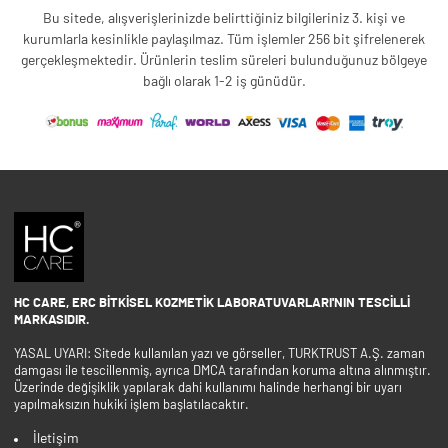
Bu sitede, alışverişlerinizde belirttiğiniz bilgileriniz 3. kişi ve
kurumlarla kesinlikle paylaşılmaz. Tüm işlemler 256 bit şifrelenerek
gerçekleşmektedir. Ürünlerin teslim süreleri bulunduğunuz bölgeye
bağlı olarak 1-2 iş günüdür.
HC CARE, ERC BITKISEL KOZMETIK LABORATUVARLARI'NIN TESCILLI
MARKASIDIR.
YASAL UYARI: Sitede kullanılan yazı ve görseller, TURKTRUST A.Ş. zaman
damgası ile tescillenmiş, ayrıca DMCA tarafından koruma altına alınmıştır.
Üzerinde değişiklik yapılarak dahi kullanımı halinde herhangi bir uyarı
yapılmaksızın hukiki işlem başlatılacaktır.
İletişim