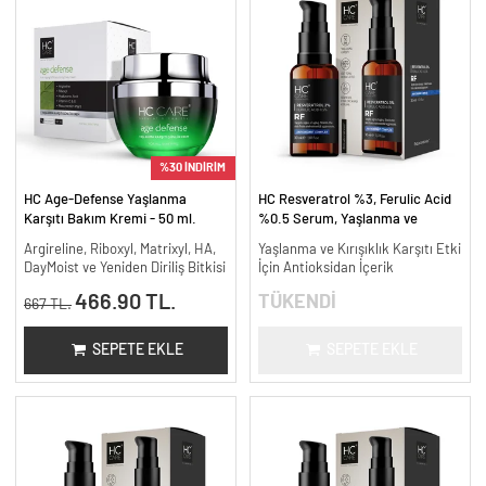
%30 İNDİRİM
HC Age-Defense Yaşlanma
HC Resveratrol %3, Ferulic Acid
Karşıtı Bakım Kremi - 50 ml.
%0.5 Serum, Yaşlanma ve
Kırışıklık Karşıtı - 30 ml.
Argireline, Riboxyl, Matrixyl, HA,
Yaşlanma ve Kırışıklık Karşıtı Etki
DayMoist ve Yeniden Diriliş Bitkisi
İçin Antioksidan İçerik
466.90 TL.
TÜKENDİ
667 TL.
SEPETE EKLE
SEPETE EKLE