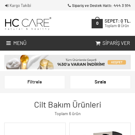
Kargo Takibi
Sipariş ve Destek Hattı: 444 3 914
SEPET:
0
TL.
0
Toplam
0
Ürün
MENÜ
SIPARIŞ VER
Filtrele
Sırala
Cilt Bakım Ürünleri
Toplam 6 ürün