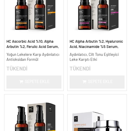
HC Ascorbic Acid %10, Alpha
HC Alpha Arbutin %2, Hyaluronic
Arbutin %2, Ferulic Acid Serum,
Acid, Niacinamide %5 Serum,
Koyu ve Yoğun Leke Karşıtı - 30
Leke Karşıtı ve Aydınlatıcı - 30
Yoğun Lekelere Karşı Aydınlatıcı
Aydınlatıcı, Cilt Tonu Eşitleyici
ml.
ml.
Antioksidan Formül
Leke Karşıtı Etki
TÜKENDİ
TÜKENDİ
SEPETE EKLE
SEPETE EKLE