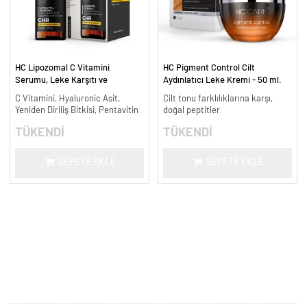
HC Lipozomal C Vitamini
HC Pigment Control Cilt
Serumu, Leke Karşıtı ve
Aydınlatıcı Leke Kremi - 50 ml.
Aydınlatıcı - 30 ml.
C Vitamini, Hyaluronic Asit,
Cilt tonu farklılıklarına karşı,
Yeniden Diriliş Bitkisi, Pentavitin
doğal peptitler
TÜKENDİ
TÜKENDİ
SEPETE EKLE
SEPETE EKLE