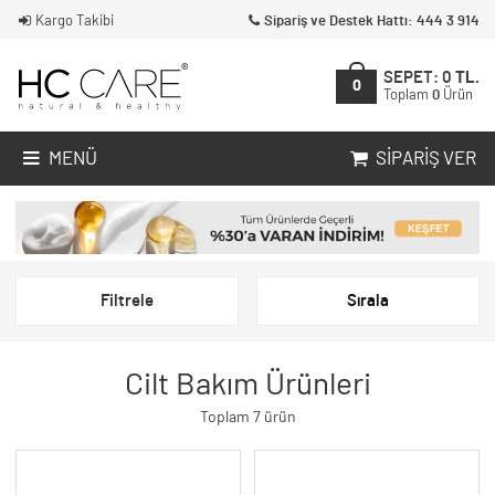
Kargo Takibi
Sipariş ve Destek Hattı: 444 3 914
SEPET:
0
TL.
0
Toplam
0
Ürün
MENÜ
SIPARIŞ VER
Filtrele
Sırala
Cilt Bakım Ürünleri
Toplam 7 ürün