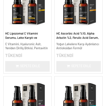
HC Lipozomal C Vitamini
HC Ascorbic Acid %10, Alpha
Serumu, Leke Karşıtı ve
Arbutin %2, Ferulic Acid Serum,
Aydınlatıcı - 30 ml.
Koyu ve Yoğun Leke Karşıtı - 30
C Vitamini, Hyaluronic Asit,
Yoğun Lekelere Karşı Aydınlatıcı
ml.
Yeniden Diriliş Bitkisi, Pentavitin
Antioksidan Formül
TÜKENDİ
TÜKENDİ
SEPETE EKLE
SEPETE EKLE