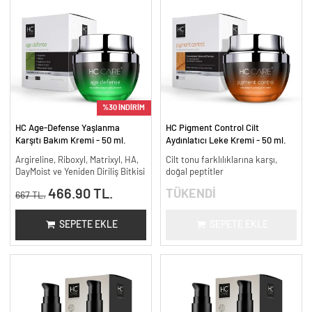
%30 İNDİRİM
HC Age-Defense Yaşlanma
HC Pigment Control Cilt
Karşıtı Bakım Kremi - 50 ml.
Aydınlatıcı Leke Kremi - 50 ml.
Argireline, Riboxyl, Matrixyl, HA,
Cilt tonu farklılıklarına karşı,
DayMoist ve Yeniden Diriliş Bitkisi
doğal peptitler
466.90 TL.
TÜKENDİ
667 TL.
SEPETE EKLE
SEPETE EKLE