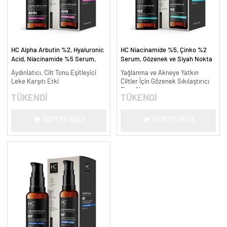
HC Alpha Arbutin %2, Hyaluronic
HC Niacinamide %5, Çinko %2
Acid, Niacinamide %5 Serum,
Serum, Gözenek ve Siyah Nokta
Leke Karşıtı ve Aydınlatıcı - 30
Oluşumunu Gidermeye Yardımcı -
Aydınlatıcı, Cilt Tonu Eşitleyici
Yağlanma ve Akneye Yatkın
ml.
30 ml.
Leke Karşıtı Etki
Ciltler İçin Gözenek Sıkılaştırıcı
Formül
TÜKENDİ
TÜKENDİ
SEPETE EKLE
SEPETE EKLE