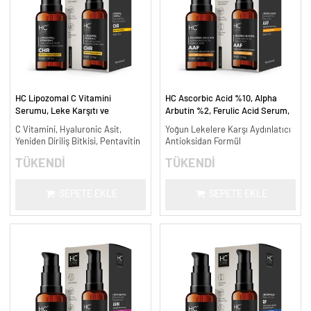
HC Lipozomal C Vitamini
HC Ascorbic Acid %10, Alpha
Serumu, Leke Karşıtı ve
Arbutin %2, Ferulic Acid Serum,
Aydınlatıcı - 30 ml.
Koyu ve Yoğun Leke Karşıtı - 30
C Vitamini, Hyaluronic Asit,
Yoğun Lekelere Karşı Aydınlatıcı
ml.
Yeniden Diriliş Bitkisi, Pentavitin
Antioksidan Formül
TÜKENDİ
TÜKENDİ
SEPETE EKLE
SEPETE EKLE