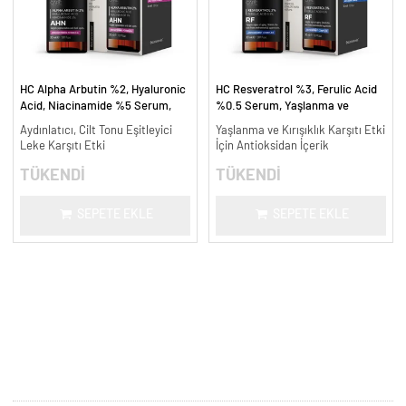
HC Alpha Arbutin %2, Hyaluronic
HC Resveratrol %3, Ferulic Acid
Acid, Niacinamide %5 Serum,
%0.5 Serum, Yaşlanma ve
Leke Karşıtı ve Aydınlatıcı - 30
Kırışıklık Karşıtı - 30 ml.
Aydınlatıcı, Cilt Tonu Eşitleyici
Yaşlanma ve Kırışıklık Karşıtı Etki
ml.
Leke Karşıtı Etki
İçin Antioksidan İçerik
TÜKENDİ
TÜKENDİ
SEPETE EKLE
SEPETE EKLE