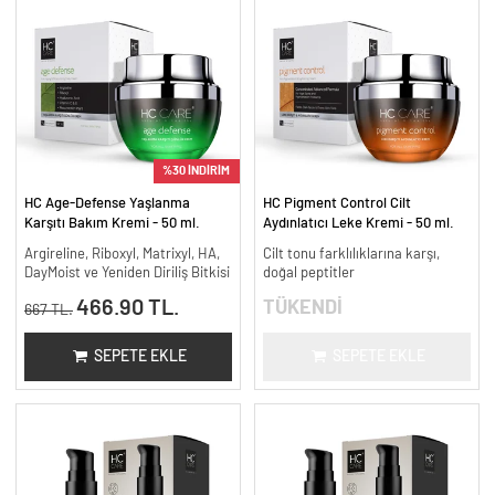
%30 İNDİRİM
HC Age-Defense Yaşlanma
HC Pigment Control Cilt
Karşıtı Bakım Kremi - 50 ml.
Aydınlatıcı Leke Kremi - 50 ml.
Argireline, Riboxyl, Matrixyl, HA,
Cilt tonu farklılıklarına karşı,
DayMoist ve Yeniden Diriliş Bitkisi
doğal peptitler
466.90 TL.
TÜKENDİ
667 TL.
SEPETE EKLE
SEPETE EKLE