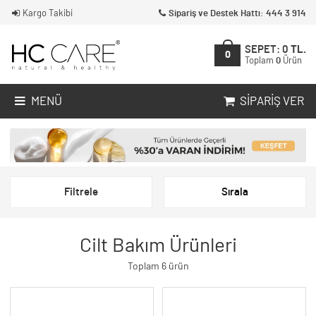
Kargo Takibi
Sipariş ve Destek Hattı: 444 3 914
SEPET:
0
TL.
0
Toplam
0
Ürün
MENÜ
SIPARIŞ VER
Filtrele
Sırala
Cilt Bakım Ürünleri
Toplam 6 ürün