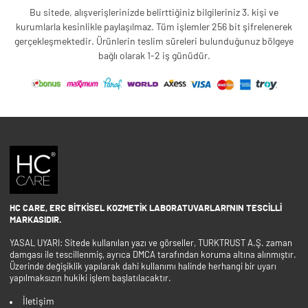
Bu sitede, alışverişlerinizde belirttiğiniz bilgileriniz 3. kişi ve
kurumlarla kesinlikle paylaşılmaz. Tüm işlemler 256 bit şifrelenerek
gerçekleşmektedir. Ürünlerin teslim süreleri bulunduğunuz bölgeye
bağlı olarak 1-2 iş günüdür.
HC CARE, ERC BITKISEL KOZMETIK LABORATUVARLARI'NIN TESCILLI
MARKASIDIR.
YASAL UYARI: Sitede kullanılan yazı ve görseller, TURKTRUST A.Ş. zaman
damgası ile tescillenmiş, ayrıca DMCA tarafından koruma altına alınmıştır.
Üzerinde değişiklik yapılarak dahi kullanımı halinde herhangi bir uyarı
yapılmaksızın hukiki işlem başlatılacaktır.
İletişim