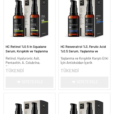
HC Retinol %0.5 In Squalane
HC Resveratrol %3, Ferulic Acid
Serum, Kırışıklık ve Yaşlanma
%0.5 Serum, Yaşlanma ve
Karşıtı - 30 ml.
Kırışıklık Karşıtı - 30 ml.
Retinol, Hyaluronic Asit,
Yaşlanma ve Kırışıklık Karşıtı Etki
Pentavitin, A. Colubrina,
İçin Antioksidan İçerik
Bisabolol
TÜKENDİ
TÜKENDİ
SEPETE EKLE
SEPETE EKLE