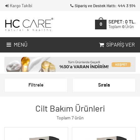
Kargo Takibi
Sipariş ve Destek Hattı: 444 3 914
SEPET:
0
TL.
0
Toplam
0
Ürün
MENÜ
SIPARIŞ VER
Filtrele
Sırala
Cilt Bakım Ürünleri
Toplam 7 ürün