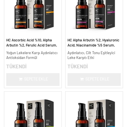
HC Ascorbic Acid %10, Alpha
HC Alpha Arbutin %2, Hyaluronic
Arbutin %2, Ferulic Acid Serum,
Acid, Niacinamide %5 Serum,
Koyu ve Yoğun Leke Karşıtı - 30
Leke Karşıtı ve Aydınlatıcı - 30
Yoğun Lekelere Karşı Aydınlatıcı
Aydınlatıcı, Cilt Tonu Eşitleyici
ml.
ml.
Antioksidan Formül
Leke Karşıtı Etki
TÜKENDİ
TÜKENDİ
SEPETE EKLE
SEPETE EKLE