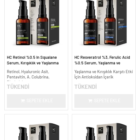
HC Retinol %0.5 In Squalane
HC Resveratrol %3, Ferulic Acid
Serum, Kırışıklık ve Yaşlanma
%0.5 Serum, Yaşlanma ve
Karşıtı - 30 ml.
Kırışıklık Karşıtı - 30 ml.
Retinol, Hyaluronic Asit,
Yaşlanma ve Kırışıklık Karşıtı Etki
Pentavitin, A. Colubrina,
İçin Antioksidan İçerik
Bisabolol
TÜKENDİ
TÜKENDİ
SEPETE EKLE
SEPETE EKLE