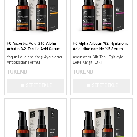
HC Ascorbic Acid %10, Alpha
HC Alpha Arbutin %2, Hyaluronic
Arbutin %2, Ferulic Acid Serum,
Acid, Niacinamide %5 Serum,
Koyu ve Yoğun Leke Karşıtı - 30
Leke Karşıtı ve Aydınlatıcı - 30
Yoğun Lekelere Karşı Aydınlatıcı
Aydınlatıcı, Cilt Tonu Eşitleyici
ml.
ml.
Antioksidan Formül
Leke Karşıtı Etki
TÜKENDİ
TÜKENDİ
SEPETE EKLE
SEPETE EKLE