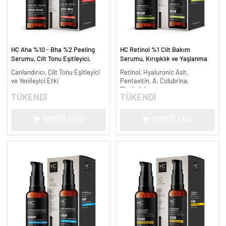
HC Aha %10 - Bha %2 Peeling
HC Retinol %1 Cilt Bakım
Serumu, Cilt Tonu Eşitleyici,
Serumu, Kırışıklık ve Yaşlanma
Canlandırıcı - 30 ml.
Karşıtı - 30 ml.
Canlandırıcı, Cilt Tonu Eşitleyici
Retinol, Hyaluronic Asit,
ve Yenileyici Etki
Pentavitin, A. Colubrina,
Bisabolol
TÜKENDİ
TÜKENDİ
SEPETE EKLE
SEPETE EKLE