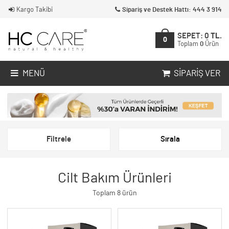
Kargo Takibi
Sipariş ve Destek Hattı: 444 3 914
SEPET:
0
TL.
0
Toplam
0
Ürün
MENÜ
SIPARIŞ VER
Filtrele
Sırala
Cilt Bakım Ürünleri
Toplam 8 ürün