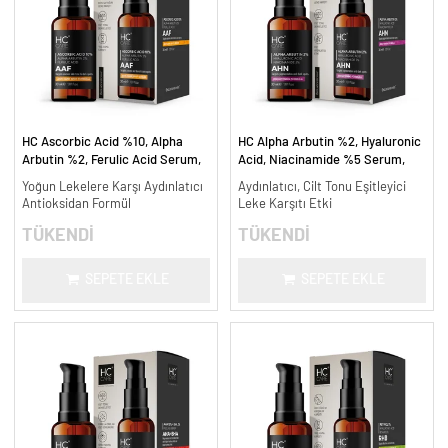
HC Ascorbic Acid %10, Alpha
HC Alpha Arbutin %2, Hyaluronic
Arbutin %2, Ferulic Acid Serum,
Acid, Niacinamide %5 Serum,
Koyu ve Yoğun Leke Karşıtı - 30
Leke Karşıtı ve Aydınlatıcı - 30
Yoğun Lekelere Karşı Aydınlatıcı
Aydınlatıcı, Cilt Tonu Eşitleyici
ml.
ml.
Antioksidan Formül
Leke Karşıtı Etki
TÜKENDİ
TÜKENDİ
SEPETE EKLE
SEPETE EKLE