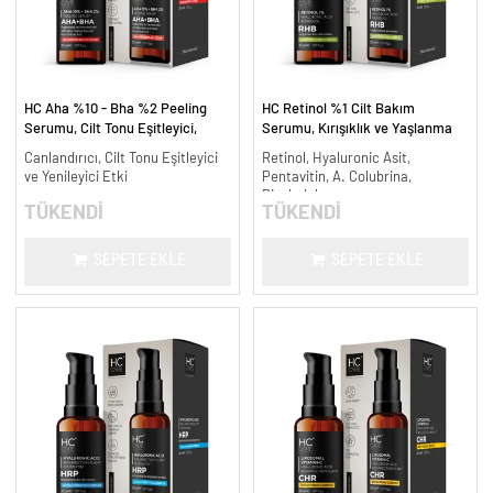
HC Aha %10 - Bha %2 Peeling
HC Retinol %1 Cilt Bakım
Serumu, Cilt Tonu Eşitleyici,
Serumu, Kırışıklık ve Yaşlanma
Canlandırıcı - 30 ml.
Karşıtı - 30 ml.
Canlandırıcı, Cilt Tonu Eşitleyici
Retinol, Hyaluronic Asit,
ve Yenileyici Etki
Pentavitin, A. Colubrina,
Bisabolol
TÜKENDİ
TÜKENDİ
SEPETE EKLE
SEPETE EKLE