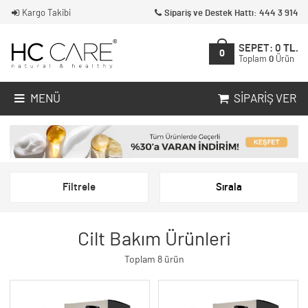
Kargo Takibi
Sipariş ve Destek Hattı: 444 3 914
SEPET:
0
TL.
0
Toplam
0
Ürün
MENÜ
SIPARIŞ VER
Filtrele
Sırala
Cilt Bakım Ürünleri
Toplam 8 ürün