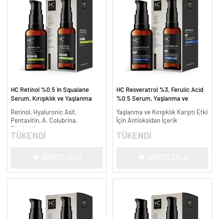
HC Retinol %0.5 In Squalane
HC Resveratrol %3, Ferulic Acid
Serum, Kırışıklık ve Yaşlanma
%0.5 Serum, Yaşlanma ve
Karşıtı - 30 ml.
Kırışıklık Karşıtı - 30 ml.
Retinol, Hyaluronic Asit,
Yaşlanma ve Kırışıklık Karşıtı Etki
Pentavitin, A. Colubrina,
İçin Antioksidan İçerik
Bisabolol
TÜKENDİ
TÜKENDİ
SEPETE EKLE
SEPETE EKLE