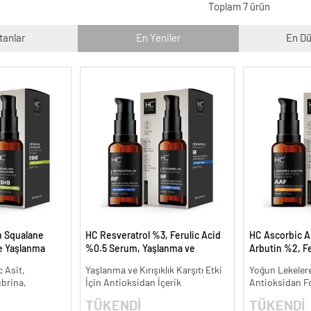
Toplam 7 ürün
tanlar
En Yeniler
En Dü
n Squalane
HC Resveratrol %3, Ferulic Acid
HC Ascorbic A
ve Yaşlanma
%0.5 Serum, Yaşlanma ve
Arbutin %2, Fe
Kırışıklık Karşıtı - 30 ml.
Koyu ve Yoğun 
 Asit,
Yaşlanma ve Kırışıklık Karşıtı Etki
Yoğun Lekelere
ml.
ubrina,
İçin Antioksidan İçerik
Antioksidan F
TÜKENDİ
TÜKENDİ