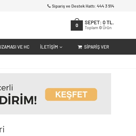
Sipariş ve Destek Hattı: 444 3 914
SEPET:
0
TL.
0
Toplam
0
Ürün
UZAMASI VE HC
İLETIŞIM
SIPARIŞ VER
ri