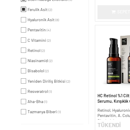
Ferulik Asit
(2)
SEPET
Hyaluronik Asit
(8)
Pentavitin
(4)
C Vitamini
(2)
Retinol
(2)
Niasinamid
(2)
Bisabolol
(2)
Yeniden Diriliş Bitkisi
(2)
Resveratrol
(1)
HC Retinol %1 Cil
Serumu, Kırışıklık
Aha-Bha
(1)
Karşıtı - 30 ml.
Retinol, Hyaluronic
Tazmanya Biberi
(1)
Pentavitin, A. Col
Bisabolol
TÜKENDİ