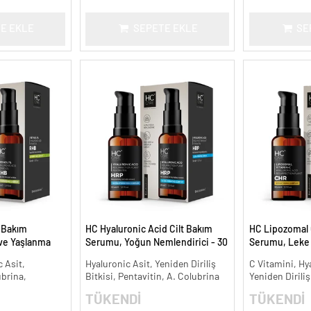
E EKLE
SEPETE EKLE
SE
t Bakım
HC Hyaluronic Acid Cilt Bakım
HC Lipozomal 
 ve Yaşlanma
Serumu, Yoğun Nemlendirici - 30
Serumu, Leke K
ml.
Aydınlatıcı - 30
 Asit,
Hyaluronic Asit, Yeniden Diriliş
C Vitamini, Hy
ubrina,
Bitkisi, Pentavitin, A. Colubrina
Yeniden Diriliş
TÜKENDİ
TÜKENDİ