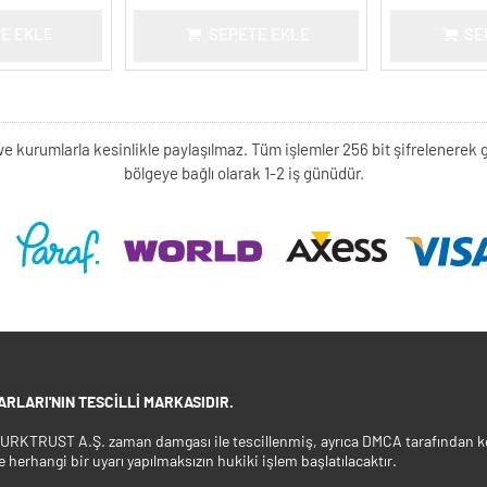
E EKLE
SEPETE EKLE
SE
kişi ve kurumlarla kesinlikle paylaşılmaz. Tüm işlemler 256 bit şifrelene
bölgeye bağlı olarak 1-2 iş günüdür.
RLARI'NIN TESCILLI MARKASIDIR.
 TURKTRUST A.Ş. zaman damgası ile tescillenmiş, ayrıca DMCA tarafından ko
e herhangi bir uyarı yapılmaksızın hukiki işlem başlatılacaktır.