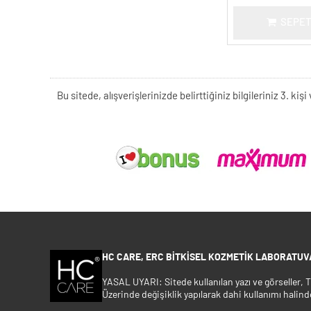
SEPET
Bu sitede, alışverişlerinizde belirttiğiniz bilgileriniz 3. 
HC CARE, ERC BITKISEL KOZMETIK LABORATUVA
YASAL UYARI: Sitede kullanılan yazı ve görseller,
Üzerinde değişiklik yapılarak dahi kullanımı halind