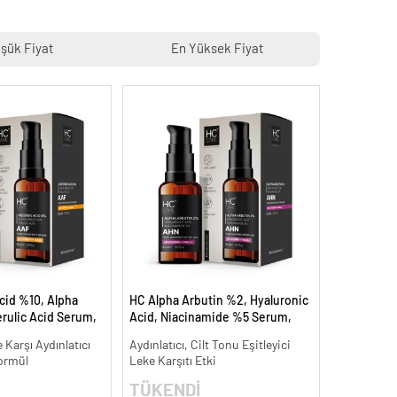
şük Fiyat
En Yüksek Fiyat
cid %10, Alpha
HC Alpha Arbutin %2, Hyaluronic
rulic Acid Serum,
Acid, Niacinamide %5 Serum,
Leke Karşıtı - 30
Leke Karşıtı ve Aydınlatıcı - 30 ml.
 Karşı Aydınlatıcı
Aydınlatıcı, Cilt Tonu Eşitleyici
ormül
Leke Karşıtı Etki
TÜKENDİ