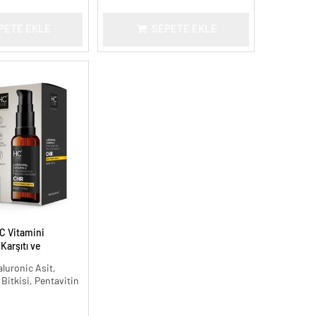
PETE EKLE
SEPETE EKLE
C Vitamini
arşıtı ve
 ml.
aluronic Asit,
 Bitkisi, Pentavitin