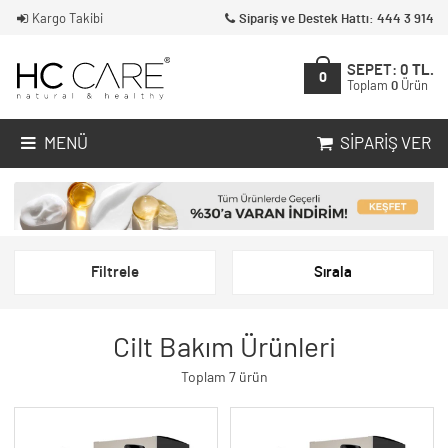
Kargo Takibi
Sipariş ve Destek Hattı: 444 3 914
SEPET:
0
TL.
0
Toplam
0
Ürün
MENÜ
SIPARIŞ VER
Filtrele
Sırala
Cilt Bakım Ürünleri
Toplam 7 ürün