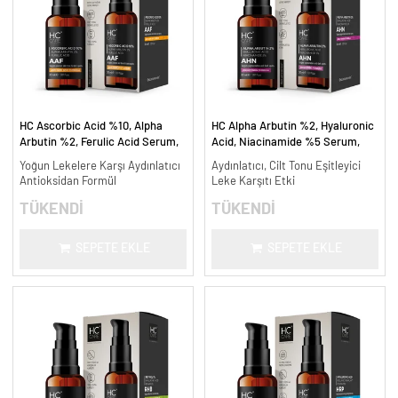
HC Ascorbic Acid %10, Alpha
HC Alpha Arbutin %2, Hyaluronic
Arbutin %2, Ferulic Acid Serum,
Acid, Niacinamide %5 Serum,
Koyu ve Yoğun Leke Karşıtı - 30
Leke Karşıtı ve Aydınlatıcı - 30
Yoğun Lekelere Karşı Aydınlatıcı
Aydınlatıcı, Cilt Tonu Eşitleyici
ml.
ml.
Antioksidan Formül
Leke Karşıtı Etki
TÜKENDİ
TÜKENDİ
SEPETE EKLE
SEPETE EKLE