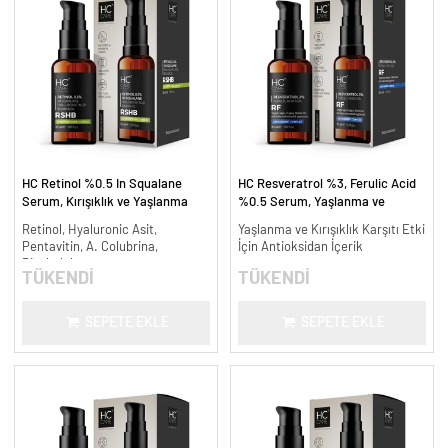
HC Retinol %0.5 In Squalane
HC Resveratrol %3, Ferulic Acid
Serum, Kırışıklık ve Yaşlanma
%0.5 Serum, Yaşlanma ve
Karşıtı - 30 ml.
Kırışıklık Karşıtı - 30 ml.
Retinol, Hyaluronic Asit,
Yaşlanma ve Kırışıklık Karşıtı Etki
Pentavitin, A. Colubrina,
İçin Antioksidan İçerik
Bisabolol
TÜKENDİ
TÜKENDİ
SEPETE EKLE
SEPETE EKLE