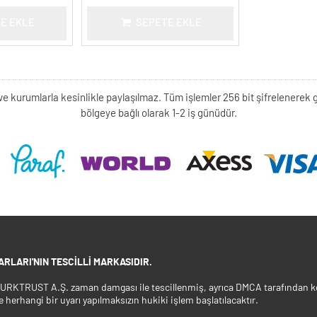
E EKLE
SEPETE EKLE
kişi ve kurumlarla kesinlikle paylaşılmaz. Tüm işlemler 256 bit şifrelene
bölgeye bağlı olarak 1-2 iş günüdür.
RLARI'NIN TESCILLI MARKASIDIR.
 TURKTRUST A.Ş. zaman damgası ile tescillenmiş, ayrıca DMCA tarafından ko
e herhangi bir uyarı yapılmaksızın hukiki işlem başlatılacaktır.