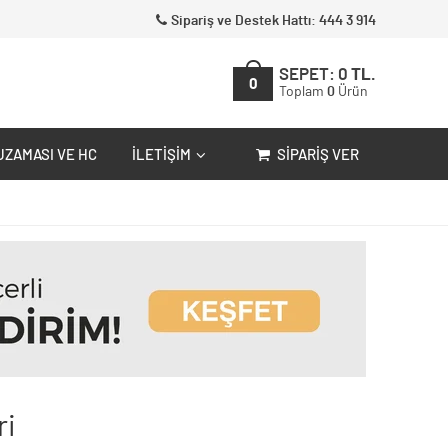
Sipariş ve Destek Hattı: 444 3 914
SEPET:
0
TL.
0
Toplam
0
Ürün
UZAMASI VE HC
İLETIŞIM
SIPARIŞ VER
ri