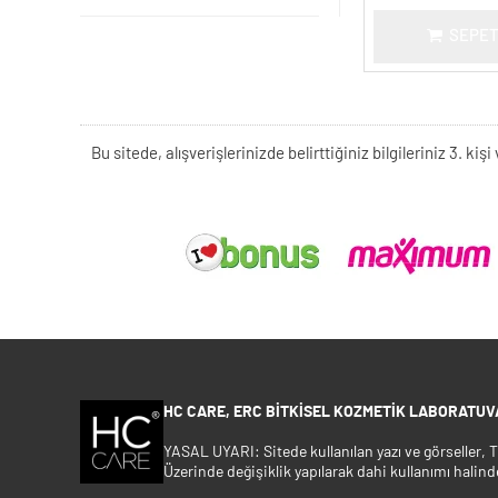
SEPET
Bu sitede, alışverişlerinizde belirttiğiniz bilgileriniz 3. 
HC CARE, ERC BITKISEL KOZMETIK LABORATUVA
YASAL UYARI: Sitede kullanılan yazı ve görseller,
Üzerinde değişiklik yapılarak dahi kullanımı halind