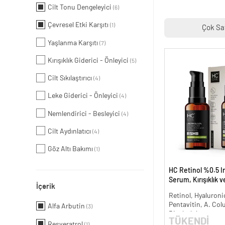
Cilt Tonu Dengeleyici
(6)
Çevresel Etki Karşıtı
(1)
Çok Sa
Yaşlanma Karşıtı
(7)
Kırışıklık Giderici - Önleyici
(5)
Cilt Sıkılaştırıcı
(4)
Leke Giderici - Önleyici
(4)
Nemlendirici - Besleyici
(4)
Cilt Aydınlatıcı
(4)
Göz Altı Bakımı
(1)
HC Retinol %0.5 I
Serum, Kırışıklık 
İçerik
Karşıtı - 30 ml.
Retinol, Hyaluronic
Pentavitin, A. Col
Alfa Arbutin
(3)
Bisabolol
TÜKENDİ
Resveratrol
(1)