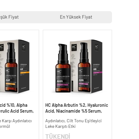
şük Fiyat
En Yüksek Fiyat
cid %10, Alpha
HC Alpha Arbutin %2, Hyaluronic
rulic Acid Serum,
Acid, Niacinamide %5 Serum,
Leke Karşıtı - 30
Leke Karşıtı ve Aydınlatıcı - 30 ml.
 Karşı Aydınlatıcı
Aydınlatıcı, Cilt Tonu Eşitleyici
ormül
Leke Karşıtı Etki
TÜKENDİ