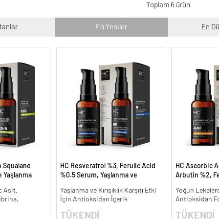
Toplam 6 ürün
tanlar
En Yeniler
En Dü
n Squalane
HC Resveratrol %3, Ferulic Acid
HC Ascorbic A
ve Yaşlanma
%0.5 Serum, Yaşlanma ve
Arbutin %2, Fe
Kırışıklık Karşıtı - 30 ml.
Koyu ve Yoğun 
 Asit,
Yaşlanma ve Kırışıklık Karşıtı Etki
Yoğun Lekelere
ml.
ubrina,
İçin Antioksidan İçerik
Antioksidan F
TÜKENDİ
TÜKENDİ