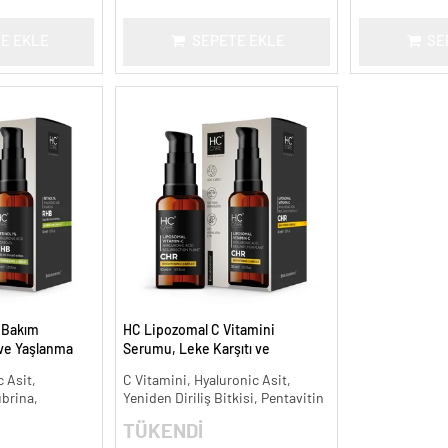
E EKLE
SEPETE EKLE
SE
t Bakım
HC Lipozomal C Vitamini
 ve Yaşlanma
Serumu, Leke Karşıtı ve
Aydınlatıcı - 30 ml.
 Asit,
C Vitamini, Hyaluronic Asit,
ubrina,
Yeniden Diriliş Bitkisi, Pentavitin
TÜKENDİ