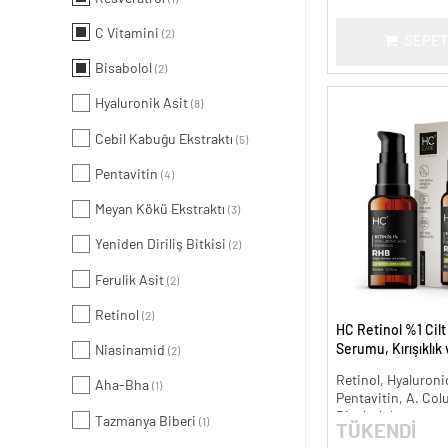
C Vitamini
(2)
SEPET
Bisabolol
(2)
Hyaluronik Asit
(8)
Cebil Kabuğu Ekstraktı
(5)
Pentavitin
(4)
Meyan Kökü Ekstraktı
(3)
Yeniden Diriliş Bitkisi
(2)
Ferulik Asit
(2)
Retinol
(2)
HC Retinol %1 Cil
Serumu, Kırışıklık
Niasinamid
(2)
Karşıtı - 30 ml.
Retinol, Hyaluronic
Aha-Bha
(1)
Pentavitin, A. Col
Bisabolol
Tazmanya Biberi
(1)
TÜKENDİ