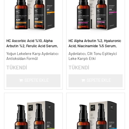
HC Ascorbic Acid %10, Alpha
HC Alpha Arbutin %2, Hyaluronic
Arbutin %2, Ferulic Acid Serum,
Acid, Niacinamide %5 Serum,
Koyu ve Yoğun Leke Karşıtı - 30
Leke Karşıtı ve Aydınlatıcı - 30
Yoğun Lekelere Karşı Aydınlatıcı
Aydınlatıcı, Cilt Tonu Eşitleyici
ml.
ml.
Antioksidan Formül
Leke Karşıtı Etki
TÜKENDİ
TÜKENDİ
SEPETE EKLE
SEPETE EKLE