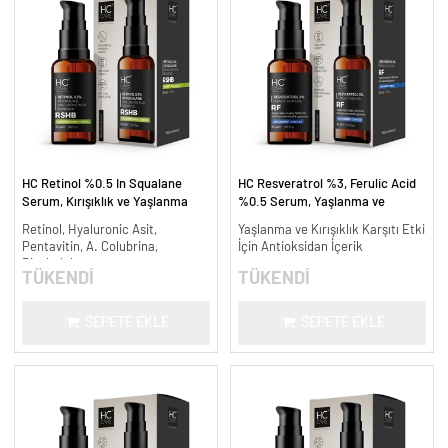
HC Retinol %0.5 In Squalane
HC Resveratrol %3, Ferulic Acid
Serum, Kırışıklık ve Yaşlanma
%0.5 Serum, Yaşlanma ve
Karşıtı - 30 ml.
Kırışıklık Karşıtı - 30 ml.
Retinol, Hyaluronic Asit,
Yaşlanma ve Kırışıklık Karşıtı Etki
Pentavitin, A. Colubrina,
İçin Antioksidan İçerik
Bisabolol
TÜKENDİ
TÜKENDİ
SEPETE EKLE
SEPETE EKLE