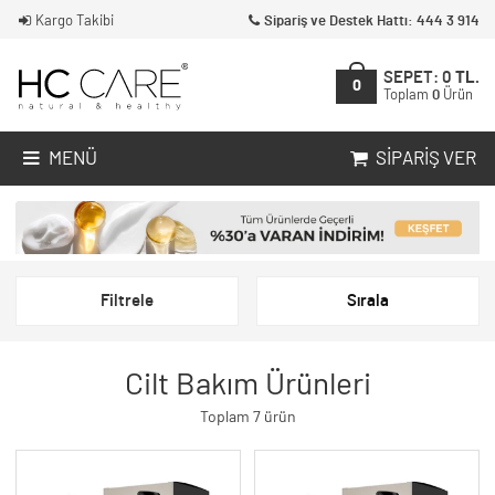
Kargo Takibi
Sipariş ve Destek Hattı: 444 3 914
SEPET:
0
TL.
0
Toplam
0
Ürün
MENÜ
SIPARIŞ VER
Filtrele
Sırala
Cilt Bakım Ürünleri
Toplam 7 ürün