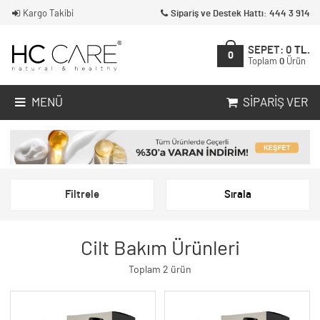
Kargo Takibi
Sipariş ve Destek Hattı: 444 3 914
SEPET:
0
TL.
0
Toplam
0
Ürün
MENÜ
SIPARIŞ VER
Filtrele
Sırala
Cilt Bakım Ürünleri
Toplam 2 ürün