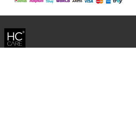
HC CARE, ERC BITKISEL KOZMETIK LABORATUVARLARI'NIN TESCILLI
MARKASIDIR.
YASAL UYARI: Sitede kullanılan yazı ve görseller, TURKTRUST A.Ş. zaman
damgası ile tescillenmiş, ayrıca DMCA tarafından koruma altına alınmıştır.
Üzerinde değişiklik yapılarak dahi kullanımı halinde herhangi bir uyarı
yapılmaksızın hukiki işlem başlatılacaktır.
İletişim
Gizlilik ve Güvenlik Politikası
Mesafeli Satış Sözleşmesi
İade ve Değişim Şartları
Teslimat Koşulları