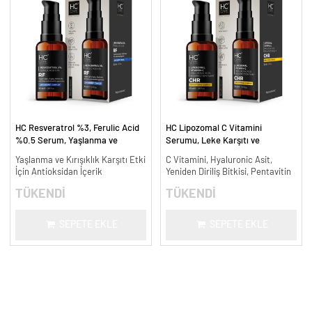
HC Resveratrol %3, Ferulic Acid
HC Lipozomal C Vitamini
%0.5 Serum, Yaşlanma ve
Serumu, Leke Karşıtı ve
Kırışıklık Karşıtı - 30 ml.
Aydınlatıcı - 30 ml.
Yaşlanma ve Kırışıklık Karşıtı Etki
C Vitamini, Hyaluronic Asit,
İçin Antioksidan İçerik
Yeniden Diriliş Bitkisi, Pentavitin
TÜKENDİ
TÜKENDİ
SEPETE EKLE
SEPETE EKLE