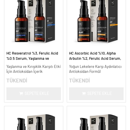
HC Resveratrol %3, Ferulic Acid
HC Ascorbic Acid %10, Alpha
%0.5 Serum, Yaşlanma ve
Arbutin %2, Ferulic Acid Serum,
Kırışıklık Karşıtı - 30 ml.
Koyu ve Yoğun Leke Karşıtı - 30
Yaşlanma ve Kırışıklık Karşıtı Etki
Yoğun Lekelere Karşı Aydınlatıcı
ml.
İçin Antioksidan İçerik
Antioksidan Formül
TÜKENDİ
TÜKENDİ
SEPETE EKLE
SEPETE EKLE