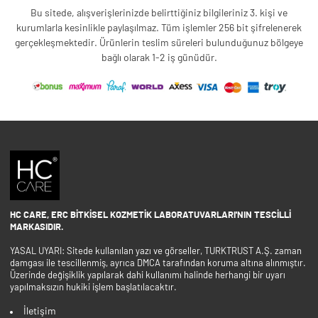
Bu sitede, alışverişlerinizde belirttiğiniz bilgileriniz 3. kişi ve
kurumlarla kesinlikle paylaşılmaz. Tüm işlemler 256 bit şifrelenerek
gerçekleşmektedir. Ürünlerin teslim süreleri bulunduğunuz bölgeye
bağlı olarak 1-2 iş günüdür.
HC CARE, ERC BITKISEL KOZMETIK LABORATUVARLARI'NIN TESCILLI
MARKASIDIR.
YASAL UYARI: Sitede kullanılan yazı ve görseller, TURKTRUST A.Ş. zaman
damgası ile tescillenmiş, ayrıca DMCA tarafından koruma altına alınmıştır.
Üzerinde değişiklik yapılarak dahi kullanımı halinde herhangi bir uyarı
yapılmaksızın hukiki işlem başlatılacaktır.
İletişim