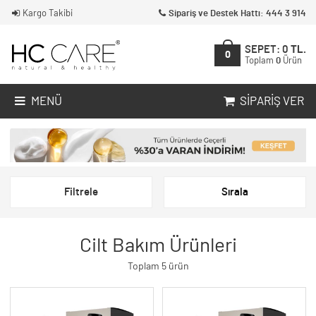
Kargo Takibi
Sipariş ve Destek Hattı: 444 3 914
SEPET:
0
TL.
0
Toplam
0
Ürün
MENÜ
SIPARIŞ VER
Filtrele
Sırala
Cilt Bakım Ürünleri
Toplam 5 ürün