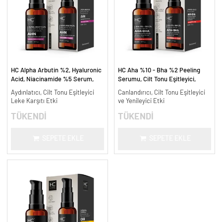
HC Alpha Arbutin %2, Hyaluronic
HC Aha %10 - Bha %2 Peeling
Acid, Niacinamide %5 Serum,
Serumu, Cilt Tonu Eşitleyici,
Leke Karşıtı ve Aydınlatıcı - 30
Canlandırıcı - 30 ml.
Aydınlatıcı, Cilt Tonu Eşitleyici
Canlandırıcı, Cilt Tonu Eşitleyici
ml.
Leke Karşıtı Etki
ve Yenileyici Etki
TÜKENDİ
TÜKENDİ
SEPETE EKLE
SEPETE EKLE