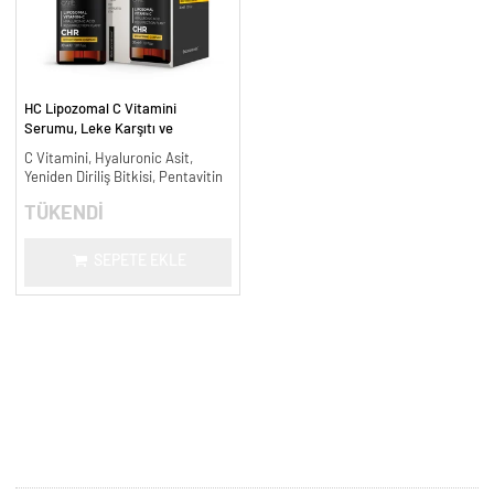
HC Lipozomal C Vitamini
Serumu, Leke Karşıtı ve
Aydınlatıcı - 30 ml.
C Vitamini, Hyaluronic Asit,
Yeniden Diriliş Bitkisi, Pentavitin
TÜKENDİ
SEPETE EKLE