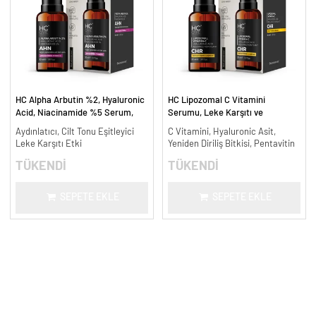
HC Alpha Arbutin %2, Hyaluronic
HC Lipozomal C Vitamini
Acid, Niacinamide %5 Serum,
Serumu, Leke Karşıtı ve
Leke Karşıtı ve Aydınlatıcı - 30
Aydınlatıcı - 30 ml.
Aydınlatıcı, Cilt Tonu Eşitleyici
C Vitamini, Hyaluronic Asit,
ml.
Leke Karşıtı Etki
Yeniden Diriliş Bitkisi, Pentavitin
TÜKENDİ
TÜKENDİ
SEPETE EKLE
SEPETE EKLE