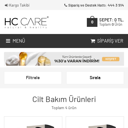
Kargo Takibi
Sipariş ve Destek Hattı: 444 3 914
SEPET:
0
TL.
0
Toplam
0
Ürün
MENÜ
SIPARIŞ VER
Filtrele
Sırala
Cilt Bakım Ürünleri
Toplam 4 ürün