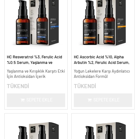
HC Resveratrol %3, Ferulic Acid
HC Ascorbic Acid %10, Alpha
%0.5 Serum, Yaşlanma ve
Arbutin %2, Ferulic Acid Serum,
Kırışıklık Karşıtı - 30 ml.
Koyu ve Yoğun Leke Karşıtı - 30
Yaşlanma ve Kırışıklık Karşıtı Etki
Yoğun Lekelere Karşı Aydınlatıcı
ml.
İçin Antioksidan İçerik
Antioksidan Formül
TÜKENDİ
TÜKENDİ
SEPETE EKLE
SEPETE EKLE