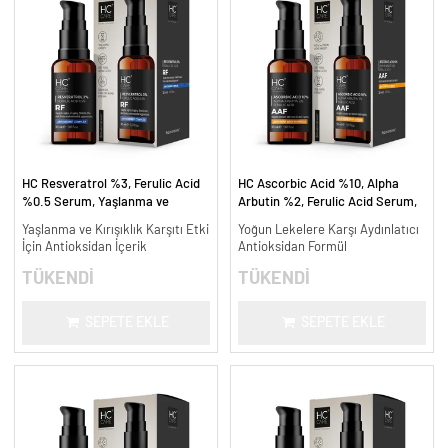
HC Resveratrol %3, Ferulic Acid
HC Ascorbic Acid %10, Alpha
%0.5 Serum, Yaşlanma ve
Arbutin %2, Ferulic Acid Serum,
Kırışıklık Karşıtı - 30 ml.
Koyu ve Yoğun Leke Karşıtı - 30
Yaşlanma ve Kırışıklık Karşıtı Etki
Yoğun Lekelere Karşı Aydınlatıcı
ml.
İçin Antioksidan İçerik
Antioksidan Formül
TÜKENDİ
TÜKENDİ
SEPETE EKLE
SEPETE EKLE