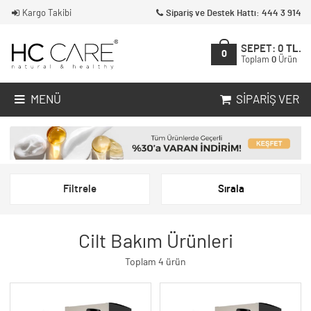
Kargo Takibi
Sipariş ve Destek Hattı: 444 3 914
SEPET:
0
TL.
0
Toplam
0
Ürün
MENÜ
SIPARIŞ VER
Filtrele
Sırala
Cilt Bakım Ürünleri
Toplam 4 ürün