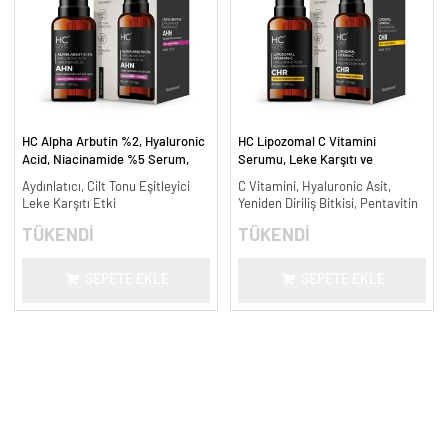
HC Alpha Arbutin %2, Hyaluronic
HC Lipozomal C Vitamini
Acid, Niacinamide %5 Serum,
Serumu, Leke Karşıtı ve
Leke Karşıtı ve Aydınlatıcı - 30
Aydınlatıcı - 30 ml.
Aydınlatıcı, Cilt Tonu Eşitleyici
C Vitamini, Hyaluronic Asit,
ml.
Leke Karşıtı Etki
Yeniden Diriliş Bitkisi, Pentavitin
TÜKENDİ
TÜKENDİ
SEPETE EKLE
SEPETE EKLE