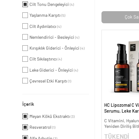
Cilt Tonu Dengeleyici
(4)
Yaşlanma Karşıtı
(5)
Çok Sa
Cilt Aydınlatıcı
(4)
Nemlendirici - Besleyici
(4)
Kırışıklık Giderici - Önleyici
(4)
Cilt Sıkılaştırıcı
(4)
Leke Giderici - Önleyici
(4)
Çevresel Etki Karşıtı
(1)
İçerik
HC Lipozomal C Vi
Serumu, Leke Karş
Meyan Kökü Ekstraktı
(3)
Aydınlatıcı - 30 ml.
C Vitamini, Hyalur
Yeniden Diriliş Bit
Resveratrol
(1)
TÜKENDİ
Alfa Arbutin
(3)