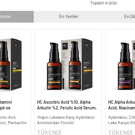
Toplam 4 ürün
tanlar
En Yeniler
En Dü
tamini
HC Ascorbic Acid %10, Alpha
HC Alpha Arbu
ıtı ve
Arbutin %2, Ferulic Acid Serum,
Acid, Niacina
Koyu ve Yoğun Leke Karşıtı - 30
Leke Karşıtı ve
onic Asit,
Yoğun Lekelere Karşı Aydınlatıcı
Aydınlatıcı, Cil
ml.
kisi, Pentavitin
Antioksidan Formül
Leke Karşıtı Et
TÜKENDİ
TÜKENDİ