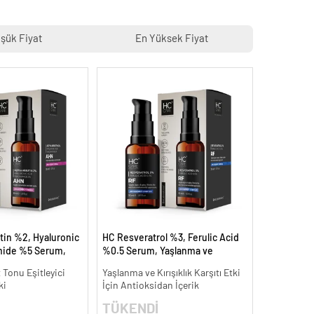
şük Fiyat
En Yüksek Fiyat
tin %2, Hyaluronic
HC Resveratrol %3, Ferulic Acid
mide %5 Serum,
%0.5 Serum, Yaşlanma ve
 Aydınlatıcı - 30 ml.
Kırışıklık Karşıtı - 30 ml.
t Tonu Eşitleyici
Yaşlanma ve Kırışıklık Karşıtı Etki
ki
İçin Antioksidan İçerik
TÜKENDİ