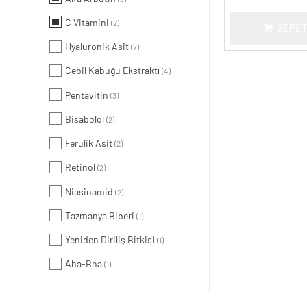
C Vitamini
(2)
SEPET
Hyaluronik Asit
(7)
Cebil Kabuğu Ekstraktı
(4)
Pentavitin
(3)
Bisabolol
(2)
Ferulik Asit
(2)
Retinol
(2)
Niasinamid
(2)
Tazmanya Biberi
(1)
Yeniden Diriliş Bitkisi
(1)
Aha-Bha
(1)