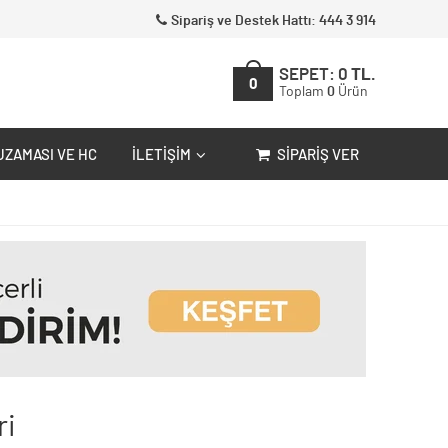
Sipariş ve Destek Hattı: 444 3 914
SEPET:
0
TL.
0
Toplam
0
Ürün
UZAMASI VE HC
İLETIŞIM
SIPARIŞ VER
ri