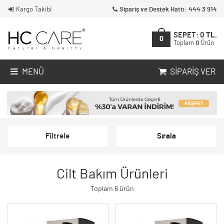
Kargo Takibi
Sipariş ve Destek Hattı: 444 3 914
SEPET:
0
TL.
0
Toplam
0
Ürün
MENÜ
SIPARIŞ VER
Filtrele
Sırala
Cilt Bakım Ürünleri
Toplam 6 ürün