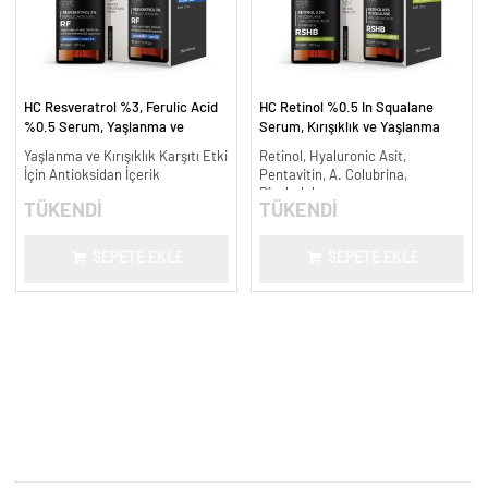
HC Resveratrol %3, Ferulic Acid
HC Retinol %0.5 In Squalane
%0.5 Serum, Yaşlanma ve
Serum, Kırışıklık ve Yaşlanma
Kırışıklık Karşıtı - 30 ml.
Karşıtı - 30 ml.
Yaşlanma ve Kırışıklık Karşıtı Etki
Retinol, Hyaluronic Asit,
İçin Antioksidan İçerik
Pentavitin, A. Colubrina,
Bisabolol
TÜKENDİ
TÜKENDİ
SEPETE EKLE
SEPETE EKLE