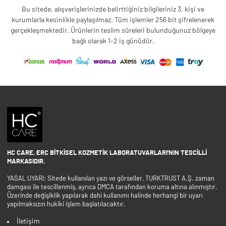
Bu sitede, alışverişlerinizde belirttiğiniz bilgileriniz 3. kişi ve
kurumlarla kesinlikle paylaşılmaz. Tüm işlemler 256 bit şifrelenerek
gerçekleşmektedir. Ürünlerin teslim süreleri bulunduğunuz bölgeye
bağlı olarak 1-2 iş günüdür.
HC CARE, ERC BITKISEL KOZMETIK LABORATUVARLARI'NIN TESCILLI
MARKASIDIR.
YASAL UYARI: Sitede kullanılan yazı ve görseller, TURKTRUST A.Ş. zaman
damgası ile tescillenmiş, ayrıca DMCA tarafından koruma altına alınmıştır.
Üzerinde değişiklik yapılarak dahi kullanımı halinde herhangi bir uyarı
yapılmaksızın hukiki işlem başlatılacaktır.
İletişim