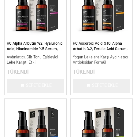
HC Alpha Arbutin %2, Hyaluronic
HC Ascorbic Acid %10, Alpha
Acid, Niacinamide %5 Serum,
Arbutin %2, Ferulic Acid Serum,
Leke Karşıtı ve Aydınlatıcı - 30
Koyu ve Yoğun Leke Karşıtı - 30
Aydınlatıcı, Cilt Tonu Eşitleyici
Yoğun Lekelere Karşı Aydınlatıcı
ml.
ml.
Leke Karşıtı Etki
Antioksidan Formül
TÜKENDİ
TÜKENDİ
SEPETE EKLE
SEPETE EKLE