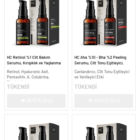
HC Retinol %1 Cilt Bakım
HC Aha %10 - Bha %2 Peeling
Serumu, Kırışıklık ve Yaşlanma
Serumu, Cilt Tonu Eşitleyici,
Karşıtı - 30 ml.
Canlandırıcı - 30 ml.
Retinol, Hyaluronic Asit,
Canlandırıcı, Cilt Tonu Eşitleyici
Pentavitin, A. Colubrina,
ve Yenileyici Etki
Bisabolol
TÜKENDİ
TÜKENDİ
SEPETE EKLE
SEPETE EKLE