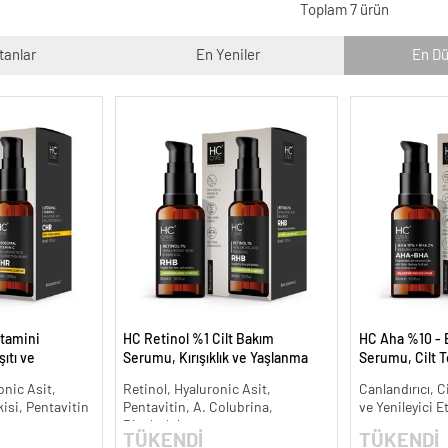
Toplam 7 ürün
tanlar
En Yeniler
En Dü
tamini
HC Retinol %1 Cilt Bakım
HC Aha %10 - 
ıtı ve
Serumu, Kırışıklık ve Yaşlanma
Serumu, Cilt T
Karşıtı - 30 ml.
Canlandırıcı - 
onic Asit,
Retinol, Hyaluronic Asit,
Canlandırıcı, C
kisi, Pentavitin
Pentavitin, A. Colubrina,
ve Yenileyici E
Bisabolol
TÜKENDİ
TÜKENDİ