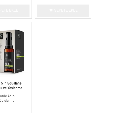
PETE EKLE
SEPETE EKLE
.5 In Squalane
lık ve Yaşlanma
onic Asit,
 Colubrina,