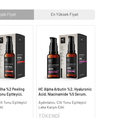
şük Fiyat
En Yüksek Fiyat
Bha %2 Peeling
HC Alpha Arbutin %2, Hyaluronic
onu Eşitleyici,
Acid, Niacinamide %5 Serum,
30 ml.
Leke Karşıtı ve Aydınlatıcı - 30 ml.
ilt Tonu Eşitleyici
Aydınlatıcı, Cilt Tonu Eşitleyici
tki
Leke Karşıtı Etki
TÜKENDİ