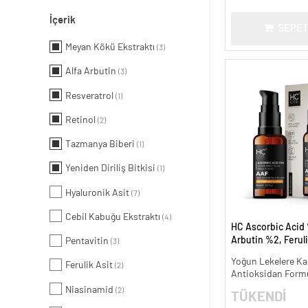
İçerik
SEPET
Meyan Kökü Ekstraktı
(3)
Alfa Arbutin
(3)
Resveratrol
(1)
Retinol
(2)
Tazmanya Biberi
(1)
Yeniden Diriliş Bitkisi
(1)
Hyaluronik Asit
(7)
Cebil Kabuğu Ekstraktı
(4)
HC Ascorbic Acid 
Arbutin %2, Ferul
Pentavitin
(3)
Koyu ve Yoğun Lek
Yoğun Lekelere Kar
Ferulik Asit
ml.
(2)
Antioksidan Form
Niasinamid
(2)
TÜKENDİ