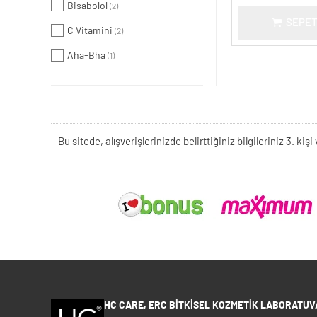
Bisabolol
(2)
SEPET
C Vitamini
(2)
Aha-Bha
(1)
Bu sitede, alışverişlerinizde belirttiğiniz bilgileriniz 3. 
HC CARE, ERC BITKISEL KOZMETIK LABORATUVA