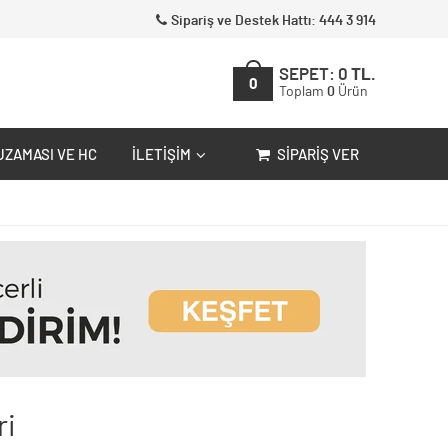
Sipariş ve Destek Hattı: 444 3 914
SEPET:
0
TL.
0
Toplam
0
Ürün
UZAMASI VE HC
İLETIŞIM
SIPARIŞ VER
ri