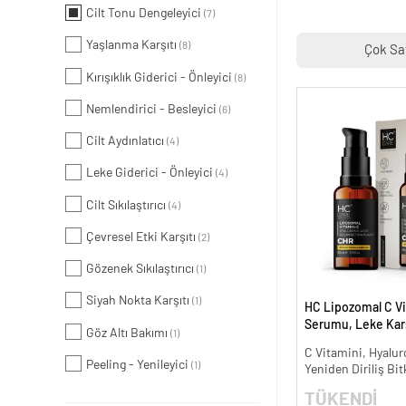
Cilt Tonu Dengeleyici
(7)
Yaşlanma Karşıtı
(8)
Çok Sa
Kırışıklık Giderici - Önleyici
(8)
Nemlendirici - Besleyici
(6)
Cilt Aydınlatıcı
(4)
Leke Giderici - Önleyici
(4)
Cilt Sıkılaştırıcı
(4)
Çevresel Etki Karşıtı
(2)
Gözenek Sıkılaştırıcı
(1)
Siyah Nokta Karşıtı
(1)
HC Lipozomal C Vi
Serumu, Leke Karş
Göz Altı Bakımı
(1)
Aydınlatıcı - 30 ml.
C Vitamini, Hyalur
Peeling - Yenileyici
(1)
Yeniden Diriliş Bit
TÜKENDİ