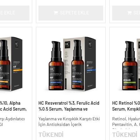
E EKLE
SEPETE EKLE
SE
%10, Alpha
HC Resveratrol %3, Ferulic Acid
HC Retinol %0
ic Acid Serum,
%0.5 Serum, Yaşlanma ve
Serum, Kırışık
e Karşıtı - 30
Kırışıklık Karşıtı - 30 ml.
Karşıtı - 30 ml.
şı Aydınlatıcı
Yaşlanma ve Kırışıklık Karşıtı Etki
Retinol, Hyalur
ül
İçin Antioksidan İçerik
Pentavitin, A.
Bisabolol
TÜKENDİ
TÜKENDİ