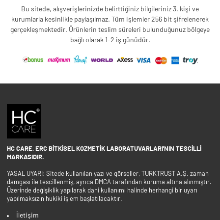
Bu sitede, alışverişlerinizde belirttiğiniz bilgileriniz 3. kişi ve
kurumlarla kesinlikle paylaşılmaz. Tüm işlemler 256 bit şifrelenerek
gerçekleşmektedir. Ürünlerin teslim süreleri bulunduğunuz bölgeye
bağlı olarak 1-2 iş günüdür.
HC CARE, ERC BITKISEL KOZMETIK LABORATUVARLARI'NIN TESCILLI
MARKASIDIR.
YASAL UYARI: Sitede kullanılan yazı ve görseller, TURKTRUST A.Ş. zaman
damgası ile tescillenmiş, ayrıca DMCA tarafından koruma altına alınmıştır.
Üzerinde değişiklik yapılarak dahi kullanımı halinde herhangi bir uyarı
yapılmaksızın hukiki işlem başlatılacaktır.
İletişim