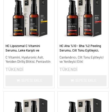
HC Lipozomal C Vitamini
HC Aha %10 - Bha %2 Peeling
Serumu, Leke Karşıtı ve
Serumu, Cilt Tonu Eşitleyici,
Aydınlatıcı - 30 ml.
Canlandırıcı - 30 ml.
C Vitamini, Hyaluronic Asit,
Canlandırıcı, Cilt Tonu Eşitleyici
Yeniden Diriliş Bitkisi, Pentavitin
ve Yenileyici Etki
TÜKENDİ
TÜKENDİ
SEPETE EKLE
SEPETE EKLE