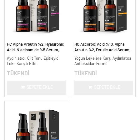
HC Alpha Arbutin %2, Hyaluronic
HC Ascorbic Acid %10, Alpha
Acid, Niacinamide %5 Serum,
Arbutin %2, Ferulic Acid Serum,
Leke Karşıtı ve Aydınlatıcı - 30
Koyu ve Yoğun Leke Karşıtı - 30
Aydınlatıcı, Cilt Tonu Eşitleyici
Yoğun Lekelere Karşı Aydınlatıcı
ml.
ml.
Leke Karşıtı Etki
Antioksidan Formül
TÜKENDİ
TÜKENDİ
SEPETE EKLE
SEPETE EKLE