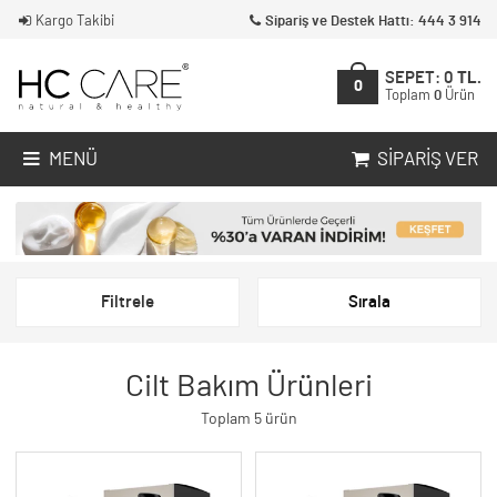
Kargo Takibi
Sipariş ve Destek Hattı: 444 3 914
SEPET:
0
TL.
0
Toplam
0
Ürün
MENÜ
SIPARIŞ VER
Filtrele
Sırala
Cilt Bakım Ürünleri
Toplam 5 ürün