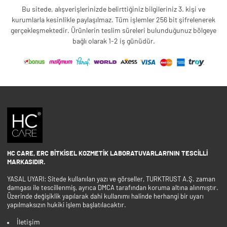
Bu sitede, alışverişlerinizde belirttiğiniz bilgileriniz 3. kişi ve
kurumlarla kesinlikle paylaşılmaz. Tüm işlemler 256 bit şifrelenerek
gerçekleşmektedir. Ürünlerin teslim süreleri bulunduğunuz bölgeye
bağlı olarak 1-2 iş günüdür.
HC CARE, ERC BITKISEL KOZMETIK LABORATUVARLARI'NIN TESCILLI
MARKASIDIR.
YASAL UYARI: Sitede kullanılan yazı ve görseller, TURKTRUST A.Ş. zaman
damgası ile tescillenmiş, ayrıca DMCA tarafından koruma altına alınmıştır.
Üzerinde değişiklik yapılarak dahi kullanımı halinde herhangi bir uyarı
yapılmaksızın hukiki işlem başlatılacaktır.
İletişim