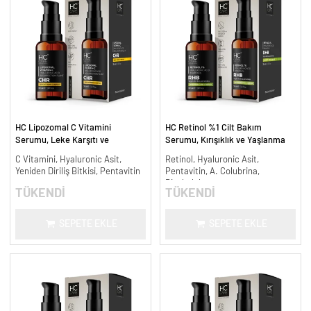
HC Lipozomal C Vitamini
HC Retinol %1 Cilt Bakım
Serumu, Leke Karşıtı ve
Serumu, Kırışıklık ve Yaşlanma
Aydınlatıcı - 30 ml.
Karşıtı - 30 ml.
C Vitamini, Hyaluronic Asit,
Retinol, Hyaluronic Asit,
Yeniden Diriliş Bitkisi, Pentavitin
Pentavitin, A. Colubrina,
Bisabolol
TÜKENDİ
TÜKENDİ
SEPETE EKLE
SEPETE EKLE