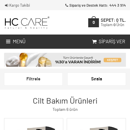
Kargo Takibi
Sipariş ve Destek Hattı: 444 3 914
SEPET:
0
TL.
0
Toplam
0
Ürün
MENÜ
SIPARIŞ VER
Filtrele
Sırala
Cilt Bakım Ürünleri
Toplam 6 ürün