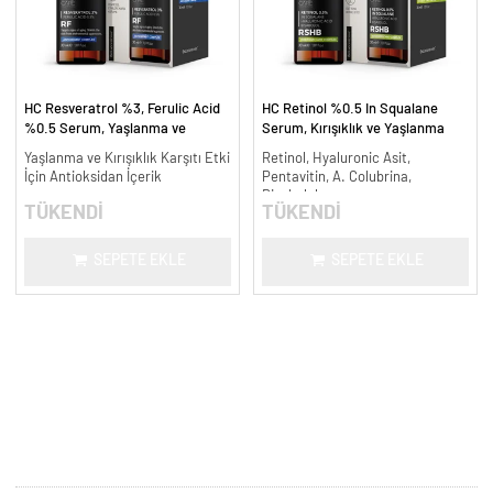
HC Resveratrol %3, Ferulic Acid
HC Retinol %0.5 In Squalane
%0.5 Serum, Yaşlanma ve
Serum, Kırışıklık ve Yaşlanma
Kırışıklık Karşıtı - 30 ml.
Karşıtı - 30 ml.
Yaşlanma ve Kırışıklık Karşıtı Etki
Retinol, Hyaluronic Asit,
İçin Antioksidan İçerik
Pentavitin, A. Colubrina,
Bisabolol
TÜKENDİ
TÜKENDİ
SEPETE EKLE
SEPETE EKLE