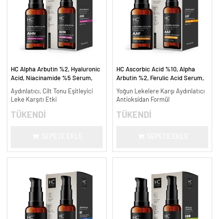
HC Alpha Arbutin %2, Hyaluronic
HC Ascorbic Acid %10, Alpha
Acid, Niacinamide %5 Serum,
Arbutin %2, Ferulic Acid Serum,
Leke Karşıtı ve Aydınlatıcı - 30
Koyu ve Yoğun Leke Karşıtı - 30
Aydınlatıcı, Cilt Tonu Eşitleyici
Yoğun Lekelere Karşı Aydınlatıcı
ml.
ml.
Leke Karşıtı Etki
Antioksidan Formül
TÜKENDİ
TÜKENDİ
SEPETE EKLE
SEPETE EKLE