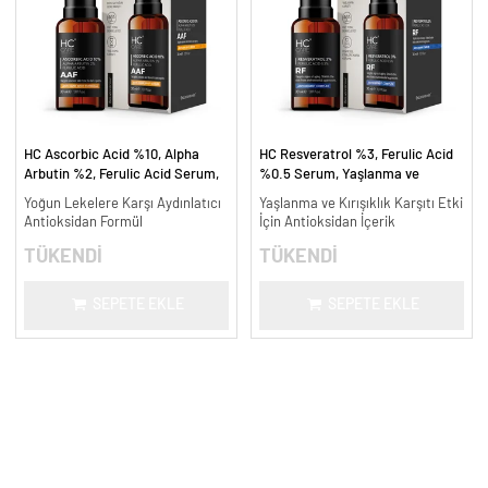
HC Ascorbic Acid %10, Alpha
HC Resveratrol %3, Ferulic Acid
Arbutin %2, Ferulic Acid Serum,
%0.5 Serum, Yaşlanma ve
Koyu ve Yoğun Leke Karşıtı - 30
Kırışıklık Karşıtı - 30 ml.
Yoğun Lekelere Karşı Aydınlatıcı
Yaşlanma ve Kırışıklık Karşıtı Etki
ml.
Antioksidan Formül
İçin Antioksidan İçerik
TÜKENDİ
TÜKENDİ
SEPETE EKLE
SEPETE EKLE