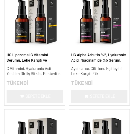
HC Lipozomal C Vitamini
HC Alpha Arbutin %2, Hyaluronic
Serumu, Leke Karşıtı ve
Acid, Niacinamide %5 Serum,
Aydınlatıcı - 30 ml.
Leke Karşıtı ve Aydınlatıcı - 30
C Vitamini, Hyaluronic Asit,
Aydınlatıcı, Cilt Tonu Eşitleyici
ml.
Yeniden Diriliş Bitkisi, Pentavitin
Leke Karşıtı Etki
TÜKENDİ
TÜKENDİ
SEPETE EKLE
SEPETE EKLE