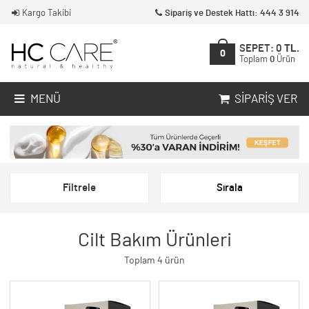
Kargo Takibi
Sipariş ve Destek Hattı: 444 3 914
SEPET:
0
TL.
0
Toplam
0
Ürün
MENÜ
SIPARIŞ VER
Filtrele
Sırala
Cilt Bakım Ürünleri
Toplam 4 ürün