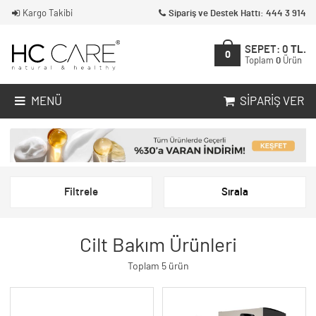
Kargo Takibi
Sipariş ve Destek Hattı: 444 3 914
SEPET:
0
TL.
0
Toplam
0
Ürün
MENÜ
SIPARIŞ VER
Filtrele
Sırala
Cilt Bakım Ürünleri
Toplam 5 ürün