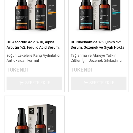
HC Ascorbic Acid %10, Alpha
HC Niacinamide %5, Çinko %2
Arbutin %2, Ferulic Acid Serum,
Serum, Gözenek ve Siyah Nokta
Koyu ve Yoğun Leke Karşıtı - 30
Oluşumunu Gidermeye Yardımcı -
Yoğun Lekelere Karşı Aydınlatıcı
Yağlanma ve Akneye Yatkın
ml.
30 ml.
Antioksidan Formül
Ciltler İçin Gözenek Sıkılaştırıcı
Formül
TÜKENDİ
TÜKENDİ
SEPETE EKLE
SEPETE EKLE