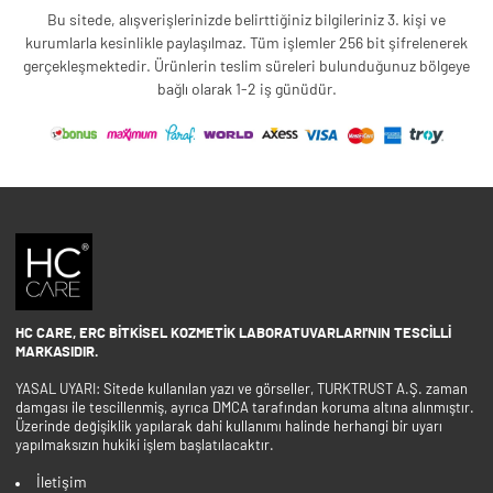
Bu sitede, alışverişlerinizde belirttiğiniz bilgileriniz 3. kişi ve
kurumlarla kesinlikle paylaşılmaz. Tüm işlemler 256 bit şifrelenerek
gerçekleşmektedir. Ürünlerin teslim süreleri bulunduğunuz bölgeye
bağlı olarak 1-2 iş günüdür.
HC CARE, ERC BITKISEL KOZMETIK LABORATUVARLARI'NIN TESCILLI
MARKASIDIR.
YASAL UYARI: Sitede kullanılan yazı ve görseller, TURKTRUST A.Ş. zaman
damgası ile tescillenmiş, ayrıca DMCA tarafından koruma altına alınmıştır.
Üzerinde değişiklik yapılarak dahi kullanımı halinde herhangi bir uyarı
yapılmaksızın hukiki işlem başlatılacaktır.
İletişim