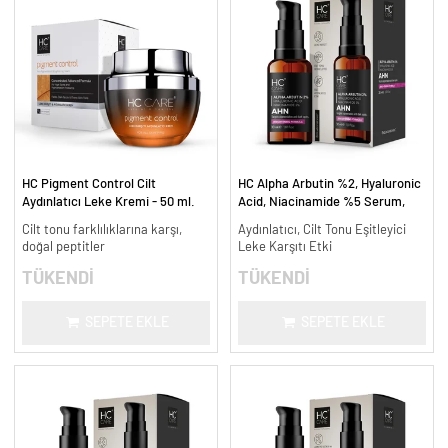
HC Pigment Control Cilt
HC Alpha Arbutin %2, Hyaluronic
Aydınlatıcı Leke Kremi - 50 ml.
Acid, Niacinamide %5 Serum,
Leke Karşıtı ve Aydınlatıcı - 30
Cilt tonu farklılıklarına karşı,
Aydınlatıcı, Cilt Tonu Eşitleyici
ml.
doğal peptitler
Leke Karşıtı Etki
TÜKENDİ
TÜKENDİ
SEPETE EKLE
SEPETE EKLE